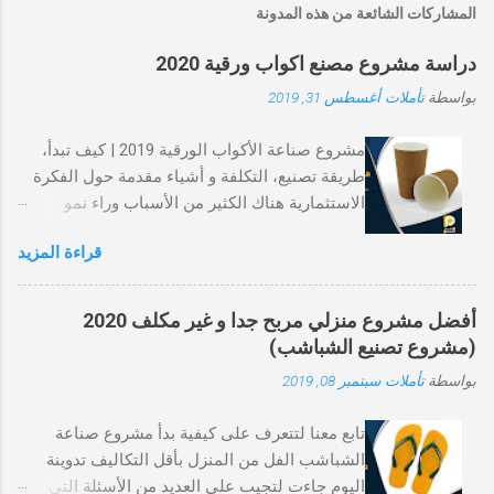
المشاركات الشائعة من هذه المدونة
دراسة مشروع مصنع اكواب ورقية 2020
بواسطة
تأملات
أغسطس 31, 2019
مشروع صناعة الأكواب الورقية 2019 | كيف تبدأ،
طريقة تصنيع، التكلفة و أشياء مقدمة حول الفكرة
الاستثمارية هناك الكثير من الأسباب وراء نمو
صناعة الأكوب الورقية، أحد الأسباب الرئيسية
قراءة المزيد
بالطبع، توافقه مع الطبيعة مقابل الأكواب
البلاستيكية. هو نوع يسهل التخلص منه و ينتهي به
المطاف في مكب النفايات كما الاكواب البلاستيكية.
أفضل مشروع منزلي مربح جدا و غير مكلف 2020
و مع ذلك، تتحلل الورقة في فترة زمنية أقصر بينما
(مشروع تصنيع الشباشب)
يستغرق البلاستيك مئات السنين ليتحلل تمامًا. و
بواسطة
تأملات
سبتمبر 08, 2019
السبب الآخر لتفضيله المتزايد هو أنه أكثر صحة و
بالتالي يقلل من فرص الأمراض التي تنقلها الأغذية.
تابع معنا لتتعرف على كيفية بدأ مشروع صناعة
الكؤوس الورقية هي منتجات مطلوبة للاستهلاك
الشباشب الفل من المنزل بأقل التكاليف تدوينة
الشامل، و بالتالي بمجرد تأسيس مشروع صناعة
اليوم جاءت لتجيب على العديد من الأسئلة التي
الاكواب الورقية توجد فرص جيدة لتحويل هدا