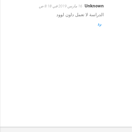
Unknown
16 مارس 2019 في 8:18 ص
ت
الدراسة لا تعمل داون لوود
ع
رد
ل
ي
ق
ا
ت
إ
ر