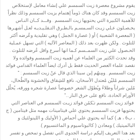
يقوم مشروع معصرة زيت السمسم علي إنشاء معامل لإستخلاص
زيت السمسم وقد كان هناك دَوماً إهتمام بزيت السمسم وذلك نظراً
للأهمية الكبيرة التي يحتويها زيت السمسم . وقـــد كــان النـاس
يحـصـلون عـلي زيـت السـمسـم بالـطـرق التـقلـيـديـه لعـل أشهـرها
( المعصرة الشعبية ) أو ( عصارة الجمل ) وهي تقليدية وعُرضه أكثر
للتلوث . ولكن ظهرت بعد ذلك ( المعاصر الآليه ) التي تسهل عمـلية
الحـصول علي زيت السمــسم كـما انها أسرع واقل عُرضه للتلوث .
وقد تحدث الكثير من العلماء عن أهميه زيت السمسم وفوائده ولا
نقصد علماء العصر الحديث فقط بل أدرك ايضاً العلماء القدامي فوائد
زيت السمسم . ومِنهُم إبن سينا الذي قال عنْ زيت السمسم : "
السمسم مُليْن مُعتدل الأسخان، نافع للشِقاق والخشونة والطُحال،
مُلين شراباً وطلاءً ويُطوْل الشعر خصوصاً عصارة شجره وورقه، يُحلْل
الأورام الحادة، نافع على حرق النار...."
فوائد زيت السمسم تـَكمُن فوائد زيـت السمسم في العناصر التي
يحتويها فزيت السمسم يحتوي علي فيتامينات مهمه مثل فيتامين ( ج
، ب6 ، هـ ) كما أنه يحتوي علي أحماض ( الأوليك و اللينولئيك و
البالميتيك ) ومعادن ( كالبوتاسيوم و الماغنسيوم ).
بعد هدا التعريف إليكم دراسة الجدوى التي تفصل و تمحص و تفسر