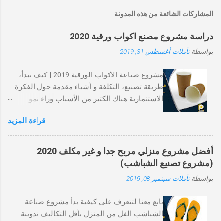
س
ا
المشاركات الشائعة من هذه المدونة
ل
ت
دراسة مشروع مصنع اكواب ورقية 2020
ع
ل
بواسطة
تأملات
أغسطس 31, 2019
ي
ق
مشروع صناعة الأكواب الورقية 2019 | كيف تبدأ،
طريقة تصنيع، التكلفة و أشياء مقدمة حول الفكرة
الاستثمارية هناك الكثير من الأسباب وراء نمو
صناعة الأكوب الورقية، أحد الأسباب الرئيسية
قراءة المزيد
بالطبع، توافقه مع الطبيعة مقابل الأكواب
البلاستيكية. هو نوع يسهل التخلص منه و ينتهي به
المطاف في مكب النفايات كما الاكواب البلاستيكية.
أفضل مشروع منزلي مربح جدا و غير مكلف 2020
و مع ذلك، تتحلل الورقة في فترة زمنية أقصر بينما
(مشروع تصنيع الشباشب)
يستغرق البلاستيك مئات السنين ليتحلل تمامًا. و
بواسطة
تأملات
سبتمبر 08, 2019
السبب الآخر لتفضيله المتزايد هو أنه أكثر صحة و
بالتالي يقلل من فرص الأمراض التي تنقلها الأغذية.
تابع معنا لتتعرف على كيفية بدأ مشروع صناعة
الكؤوس الورقية هي منتجات مطلوبة للاستهلاك
الشباشب الفل من المنزل بأقل التكاليف تدوينة
الشامل، و بالتالي بمجرد تأسيس مشروع صناعة