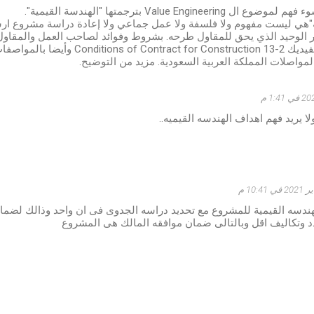
Value Engineeri بترجمتها "الهندسة القيمية".
ة"هي ليست مفهوم ولا فلسفة ولا عمل جماعي ولا إعادة دراسة مشروع ا
ير الوحيد الذي يحق للمقاول طرحه. بشروط وفوائد لصاحب العمل والمقاول
منصوص عليه بالفيديك ct for Construction 13-2
لمواصلات المملكة العربية السعودية. مزيد من التوضيح.
لا يريد فهم اهداف الهندسه القيميه..
هندسه القيمية للمشروع مع تحديد دراسه الجدوى فى ان واحد وذالك لضما
 وتكاليف اقل وبالتالى ضمان موافقه المالك هى المشروع