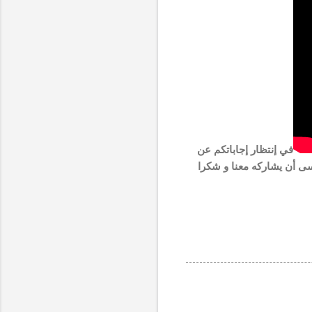
في إنتظار إجاباتكم عن
حه و لمن لديه كتاب الهندسة القيمية للمهندس عبدالعزيز اليوسفي PDF لا ينسى أن يشاركه معنا و شكرا