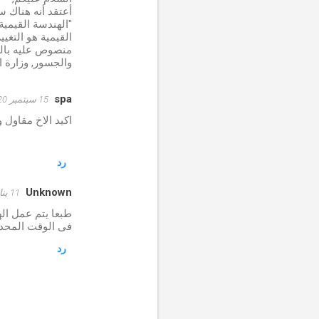
ع
أعتقد أنه هناك سوء فهم لموضوع ال ng
ل
"الهندسة القيمي
القيمية هو التغي
ي
والجسور, وزارة ا
ق
ا
spa
15 سبتمبر 2020 في 1:41 م
ت
اكيد الاخ مقاول و
رد
Unknown
11 يناير 2021 في 10:41 م
طبعا يتم عمل ال
فى الوقت المحدد
رد