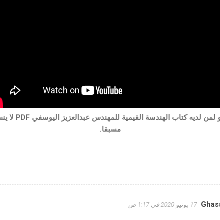
السؤال الذي قمت بطر
مسبقا.
Ghass
17 يونيو 2020 في 1:17 ص