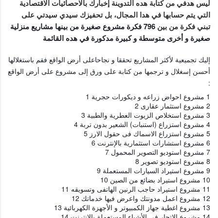
ليس هدفي من كتابة هده التدوينة إخبارك بالاحصائيات الاقتصادية
التي يتم حسابها في هدا المجال، بل تحفيزك سيدي سيدتي على
796 فكرة مشروع صغيرة من بينها مشاريع منزلية
تبني فكرة من بين
صغيرة و أخرى متوسطة و كبيرة مدكورة في هده القائمة
إليك تجميعية لأكثر المشاريع تحققا و نجاحاعلى أرض الواقع فقم باستغلالها
أحسن إسغلال و ترجمها من كتابة على ورق إلى مشروع على أرض الواقع
:
1 مشروع احواض زراعه و ديكورات حجرية 1
2 مشروع استثمار عقارى 2
3 مشروع استخلاص الزيوت العطرية والطبية 3
4 مشروع استزراع (استنبات) الشعير بدون تربة 4
5 مشروع استزراع الاسماك فى حقول الارز 5
6 مشروع استشارات استثمارية بالإنترنت 6
7 مشروع استوديو التصوير المحمول 7
8 مشروع استوديو تصوير 8
9 مشروع استيراد السيارات المستعملة 9
10 مشروع استيراد بضائع من الصين 10
11 مشروع استيراد حاجب الرنين الهاتفى وتسويقه 11
12 مشروع اعمل مدونتك واعرض فيها خدماتك 12
13 مشروع اغطية جهاز الكمبيوتر و الأجهزة الكهربائية 13
14 مشروع الاتجار في الأشياء المستعملة بالانترنت 14