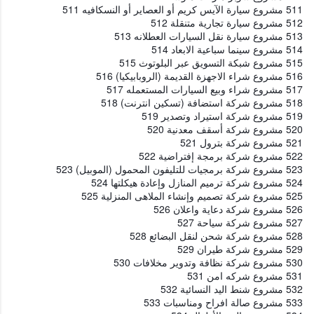
511 مشروع سيارة الآيس كريم أو العصاير أو النسكافيه 511
512 مشروع سيارة تجارية متنقلة 512
513 مشروع سيارة نقل السيارات العطلانه 513
514 مشروع سينما سباعية الابعاد 514
515 مشروع شبكة التسويق عبر البلوتوث 515
516 مشروع شراء الاجهزة القديمة (الروبابيكيا) 516
517 مشروع شراء وبيع السيارات المستعمله 517
518 مشروع شركة استضافة (تسكين انترنت) 518
519 مشروع شركة استيراد وتصدير 519
520 مشروع شركة أسقف معدنية 520
521 مشروع شركة بترول 521
522 مشروع شركة برمجة إفتراضية 522
523 مشروع شركة برمجيات للتليفون المحمول (الموبيل) 523
524 مشروع شركة ترميم المنازل وإعادة هيكلتها 524
525 مشروع شركة تصميم وإنشاء الملاهى المنزلية 525
526 مشروع شركة دعاية واعلان 526
527 مشروع شركة سياحة 527
528 مشروع شركة شحن لنقل البضائع 528
529 مشروع شركة طيران 529
530 مشروع شركة نظافة وتدوير مخلافات 530
531 مشروع شركه امن 531
532 مشروع شنط اليد النسائية 532
533 مشروع صالة افراح ومناسبات 533