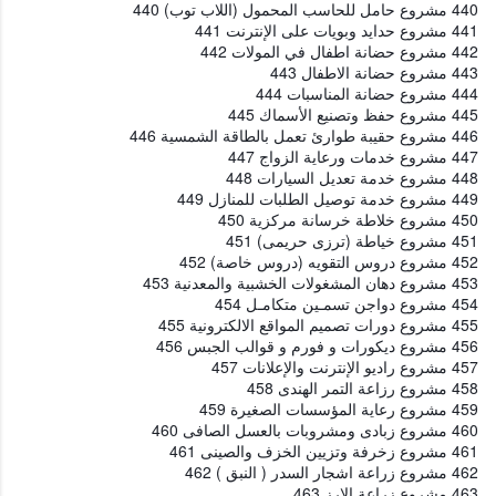
440 مشروع حامل للحاسب المحمول (اللاب توب) 440
441 مشروع حدايد وبويات على الإنترنت 441
442 مشروع حضانة اطفال في المولات 442
443 مشروع حضانة الاطفال 443
444 مشروع حضانة المناسبات 444
445 مشروع حفظ وتصنيع الأسماك 445
446 مشروع حقيبة طوارئ تعمل بالطاقة الشمسية 446
447 مشروع خدمات ورعاية الزواج 447
448 مشروع خدمة تعديل السيارات 448
449 مشروع خدمة توصيل الطلبات للمنازل 449
450 مشروع خلاطة خرسانة مركزية 450
451 مشروع خياطة (ترزى حريمى) 451
452 مشروع دروس التقويه (دروس خاصة) 452
453 مشروع دهان المشغولات الخشبية والمعدنية 453
454 مشروع دواجن تسمـين متكامـل 454
455 مشروع دورات تصميم المواقع الالكترونية 455
456 مشروع ديكورات و فورم و قوالب الجبس 456
457 مشروع راديو الإنترنت والإعلانات 457
458 مشروع رزاعة التمر الهندى 458
459 مشروع رعاية المؤسسات الصغيرة 459
460 مشروع زبادى ومشروبات بالعسل الصافى 460
461 مشروع زخرفة وتزيين الخزف والصينى 461
462 مشروع زراعة اشجار السدر ( النبق ) 462
463 مشروع زراعة الارز 463