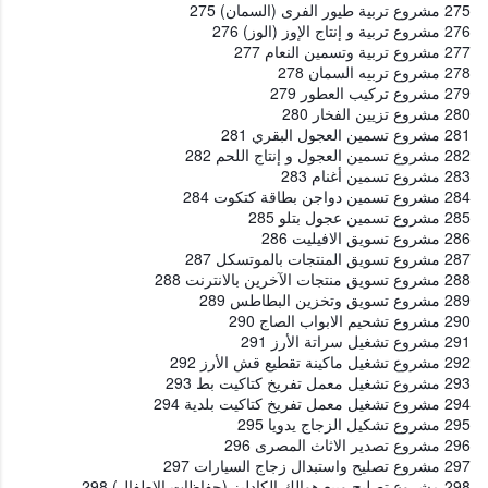
275 مشروع تربية طيور الفرى (السمان) 275
276 مشروع تربية و إنتاج الإوز (الوز) 276
277 مشروع تربية وتسمين النعام 277
278 مشروع تربيه السمان 278
279 مشروع تركيب العطور 279
280 مشروع تزيين الفخار 280
281 مشروع تسمين العجول البقري 281
282 مشروع تسمين العجول و إنتاج اللحم 282
283 مشروع تسمين أغنام 283
284 مشروع تسمين دواجن بطاقة كتكوت 284
285 مشروع تسمين عجول بتلو 285
286 مشروع تسويق الافيليت 286
287 مشروع تسويق المنتجات بالموتسكل 287
288 مشروع تسويق منتجات الآخرين بالانترنت 288
289 مشروع تسويق وتخزين البطاطس 289
290 مشروع تشحيم الابواب الصاج 290
291 مشروع تشغيل سراتة الأرز 291
292 مشروع تشغيل ماكينة تقطيع قش الأرز 292
293 مشروع تشغيل معمل تفريخ كتاكيت بط 293
294 مشروع تشغيل معمل تفريخ كتاكيت بلدية 294
295 مشروع تشكيل الزجاج يدويا 295
296 مشروع تصدير الاثاث المصرى 296
297 مشروع تصليح واستبدال زجاج السيارات 297
298 مشروع تصليح وبيع هوالك الكادليز (حفاظات الاطفال) 298