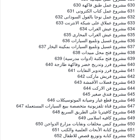
630 مشروع عمل طبق فاكهة 630
631 مشروع عمل كتاب الكترونى 631
632 مشروع عمل نوجا بالفول السودانى 632
633 مشروع عملاق على شبكة الانترنت 633
634 مشروع عيش الغراب 634
635 مشروع عيش الغراب المحارى 635
636 مشروع غسيل وتلميع السيارات 636
637 مشروع غسيل وتلميع السيارات بمكينة البخار 637
638 مشروع فتح محل مبيدات 638
639 مشروع فتح مكتبة (ادوات مدرسية) 639
640 مشروع فرز وتدريج خضر وفاكهة طازجة 640
641 مشروع فرز وتدوير النفايات 641
642 مشروع فريش ماركت 642
643 مشروع فضلات الأقمشة 643
644 مشروع فن الاركت 644
645 مشروع فندق صغير 645
646 مشروع قطع غيار وصيانة الموتوسيكلات 646
647 مشروع قناة تلفزيونية متخصصة ببيع السيارات المستعملة 647
648 مشروع كافيتريا على الطريق السريع 648
649 مشروع كافيه اسلامى 649
650 مشروع كبس مخلفات ونفايات مزارع الدواجن 650
651 مشروع كتابة الأبحاث العلمية والكتب 651
652 مشروع كتابة وتوزيع قصص للاطفال 652