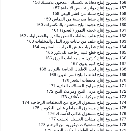
156 مشروع إنتاج دهانات بلاستيك - معجون بلاستيك 156
157 مشروع إنتاج دوائر تخفيض الإضاءة 157
158 مشروع إنتاج سماد من قشر البيض 158
159 مشروع إنتاج شنط مدرسية من القماش 159
160 مشروع إنتاج عجوة البلح محشوة بالمكسرات 160
161 مشروع إنتاج عجينه التمور (العجوة) 161
162 مشروع إنتاج علف مخلفات القطن والذرة والخضراوات 162
163 مشروع إنتاج علف من نباتات ورد النيل والمخلفات 163
164 مشروع إنتاج فطريات عيش الغراب - المشروم 164
165 مشروع إنتاج قطع فنية زجاجية للديكور 165
166 مشروع إنتاج كرتون من مخلفات الورق 166
167 مشروع إنتاج كليم يدوى 167
168 مشروع إنتاج لعب الأطفال الخاصة بالنوادى 168
169 مشروع إنتاج لفائف البلح (تمر الدين) 169
170 مشروع إنتاج مجففات الشعر 170
171 مشروع إنتاج مراوح الغسالات العادية 171
172 مشروع إنتاج مربى البلح ومرملاد البلح 172
173 مشروع إنتاج مركزات الأعلاف 173
174 مشروع إنتاج مسحوق الزجاج من المخلفات الزجاجية 174
175 مشروع إنتاج مسحوق الطماطم عالى الليكوبين 175
176 مشروع إنتاج مسحوق غذائى للأسماك 176
177 مشروع إنتاج مشابك الغسيل الخشب 177
178 مشروع إنتاج مشغولات ديكورية من الرخام 178
179 مشروع إنتاج ملح الطعام المكرر اليودى 179