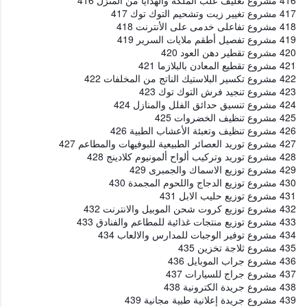
417 مشروع تغيير زيت وتشحيم التوك توك 417
418 مشروع تفاعلى خدمى على الأنترنت 418
419 مشروع تفصيل أطقم ملايات السرير 419
420 مشروع تقطير دهن العود 420
421 مشروع تقطيع المعادن بالبلازما 421
422 مشروع تكسير البلاستيك الناتج من المخلفات 422
423 مشروع تنجيد فرش التوك توك 423
424 مشروع تنسيق حدائق الفلل والمنازل 424
425 مشروع تنظيف الخضروات 425
426 مشروع تنظيف وتعبئة الأعشاب الطبية 426
427 مشروع توريد العصائر الطبيعية للبوفيهات والمطاعم 427
428 مشروع توريد وتركيب ألواح ألمونيوم كلادينج 428
429 مشروع توزيع الاسماك والجمبرى 429
430 مشروع توزيع الدجاج واللحوم المجمدة 430
431 مشروع توزيع حليب الابل 431
432 مشروع توزيع كروت شحن الموبيل والانترنت 432
433 مشروع توزيع منتجات غذائية للمطاعم والفنادق 433
434 مشروع توفير الوجبات للمدارس والالعاب 434
435 مشروع ثلاجة تخزين 435
436 مشروع جراب الموبايل 436
437 مشروع جراج للسيارات 437
438 مشروع جريدة الكترونية 438
439 مشروع جريدة إعلانية طبية مجانية 439