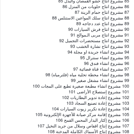
85 مشروع انتاج حشو القمصان والبدل 85
86 مشروع انتاج حلويات من المنزل 86
87 مشروع انتاج حمام الزينة 87
88 مشروع انتاج سلك المواعين الاستنلس 88
89 مشروع انتاج عدد دجاجه 89
90 مشروع انتاج فرش السيارات 90
91 مشروع انتاج مربى الـموالح 91
92 مشروع انتاج مستحضرات التجميل 92
93 مشروع انتاج نشارة الخشب 93
94 مشروع انشاء جريدة او مجلة 94
95 مشروع انشاء سنترال 95
96 مشروع انشاء فندق 96
97 مشروع انشاء قناة فضائية 97
98 مشروع انشاء محطة تحلية مياه (فلترمياه) 98
99 مشروع انشاء مشغل صغير 99
100 مشروع انشاء مطبعة صغيرة تطبع على المجات 100
101 مشروع إستصلاح الأراضى 101
102 مشروع إعادة تدوير البطاريات 102
103 مشروع إعادة تصنيع السجاد 103
104 مشروع إعادة تكرير زيوت السيارات 104
105 مشروع إقامة مركز صيانة للأجهزة الإلكترونية 105
106 مشروع إكثار البذار المحس القمح 106
107 مشروع إنتاج اقفاص وسلال من جريد النخيل 107
108 مشروع إنتاج الأسماك الكاملة المدخنة 108