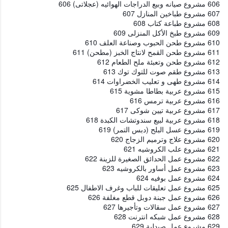
606 مشروع صيانه وبيع الدراجات الهوائيه (عجلاتى) 606
607 مشروع طباخين المنازل 607
608 مشروع طباعة كتاب 608
609 مشروع طبخ الأكل المنزلى 609
610 مشروع طحن الحبوب وصناعة العلف 610
611 مشروع طحن القمح لانتاج الخبز (مطحن) 611
612 مشروع طحن وتعبئة ملح الطعام 612
613 مشروع طقم صوت للتوك توك 613
614 مشروع طهى و تعليب الخضراوات 614
615 مشروع عربية بطاطا مشوية 615
616 مشروع عربية ترمس 616
617 مشروع عربية تيين شوكى 617
618 مشروع عربية لبيع سندوتشات الكبدة 618
619 مشروع عسل البلح (دبس التمر) 619
620 مشروع علاج وترميم الزجاج 620
621 مشروع علب الكروشيه 621
622 مشروع عمل الحدائق الصغيرة للزينة 622
623 مشروع عمل أساور بالكروشيه 623
624 مشروع عمل بوفيه 624
625 مشروع عمل تعليقات للباب وغرف الاطفال 625
626 مشروع عمل جبنة دوبل قطع مغلفة 626
627 مشروع عمل سقالات وتأجيرها 627
628 مشروع عمل شبكه انترنت 628
629 مشروع عمل صيدلية 629