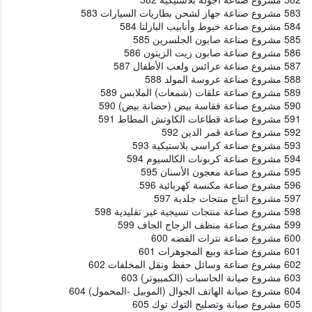
583 مشروع صناعة جهاز لشحن بطاريات السيارات 583
584 مشروع صناعة خيوط وأنابيب البازلتا 584
585 مشروع صناعة صابون الجلسرين 585
586 مشروع صناعة صابون زيت الزيتون 586
587 مشروع صناعة عرائس ولعب الأطفال 587
588 مشروع صناعة عروسة المولد 588
589 مشروع صناعة علقات (شمعات) الملابس 589
590 مشروع صناعة فقاسة بيض (حضانة بيض) 590
591 مشروع صناعة قطاعات الكاوتش المطاط 591
592 مشروع صناعة قمر الدين 592
593 مشروع صناعة كراسى بلاستيكية 593
594 مشروع صناعة كربونات الكالسيوم 594
595 مشروع صناعة معجون الأسنان 595
596 مشروع صناعة مكنسة كهربائية 596
597 مشروع انتاج منتجات جلدية 597
598 مشروع صناعة منتجات نسيجية غير تقليدية 598
599 مشروع صناعة منظف الزجاج الجاف 599
600 مشروع صناعة نترات الفضه 600
601 مشروع صناعة وبيع المجوهرات 601
602 مشروع صناعة وسائل حفظ ونقل المخلفات 602
603 مشروع صيانة الحاسبات (الكمبيوتر) 603
604 مشروع صيانة الهاتف الجوال (الموبيل -المحمول) 604
605 مشروع صيانة وتصليح التوك توك 605