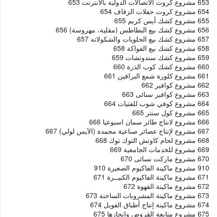
653 مشروع كروت الاتصالات الدولية بالانترنت 653
654 مشروع كروت حفلات الزفاف 654
655 مشروع كشك أيس كريم 655
656 مشروع كشك بيع البطاطس (مقلية، مهروسة) 656
657 مشروع كشك بيع الحلويات والشكولاته 657
658 مشروع كشك بيع الفواكة 658
659 مشروع كشك سندوتشات 659
660 مشروع كشك كوب الذرة 660
661 مشروع كلورة شمع البرافين 661
662 مشروع كوافير 662
663 مشروع كوافير نسائى 663
664 مشروع كوفي شوب للفتيات 664
665 مشروع كول سنتر 665
666 مشروع لانتاج طائر سمان اسبوعيا 666
667 مشروع لإنتاج عصائر صناعية مجمدة (الآيس لولي) 667
668 مشروع لحام كاوتش التوك توك 668
669 مشروع للخدمات الجامعية 669
670 مشروع ماركت نسائى 670
910 مشروع ماكينة الفاكيوم الصغيرة 910
671 مشروع ماكينة الفاكيوم الكبيــرة 671
672 مشروع ماكينة القهوة 672
673 مشروع ماكينة المشروبات الساخنة 673
674 مشروع ماكينة إنتاج أطباق الفويل 674
675 مشروع متابعة القروض وإنجازها 675