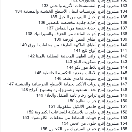
133 مشروع إنتاج المستنسخات الأثرية والحلى 133
134 مشروع إنتاج الورنيشات لدهان الأسطح الخشبية والمعدنية 134
135 مشروع إنتاج أحبال الليف من النخيل 135
136 مشروع إنتاج أحذية جلدية مخصصة للتصدير 136
137 مشروع إنتاج أحذية خفيفة من القماش 137
138 مشروع إنتاج أدوات المائدة من الخزف والسيراميك 138
139 مشروع إنتاج أطباق البيض الورقية 139
140 مشروع إنتاج أطباق الفاكهة الفارغة من مخلفات الورق 140
141 مشروع إنتاج ألواح ثلج 141
142 مشروع إنتاج أوانى الطهى المعدنية المطلية بالمينا 142
143 مشروع إنتاج بسكويت البلح 143
144 مشروع إنتاج بلاط موزايكو 144
145 مشروع إنتاج بلاطات معدنية للتكسيه الحائطية 145
146 مشروع إنتاج بنتونيت قاعدي نشط 146
147 مشروع إنتاج بويات الألكيد لحماية الأسطح الخرسانية والخشبية 147
148 مشروع إنتاج تحف شمعية وشموع إنارة وشموع أفراح 148
149 مشروع إنتاج ترابيع رخام تامة الصقل والجلاء 149
150 مشروع إنتاج جراب نظارة 150
151 مشروع إنتاج حامض الالكيل سلفونيك 151
152 مشروع إنتاج حاويات بلاستيكية للصناعات الكيماوية 152
153 مشروع إنتاج حبيبات المطاط من مخلفات الكاوتشوك 153
154 مشروع إنتاج حلوى من عجين 154
155 مشروع إنتاج حمض السيتريك من الكحـول 155