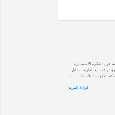
و أشياء مقدمة حول الفكرة الاستثمارية
ع، توافقه مع الطبيعة مقابل
ما الاكواب البلاستيكية. و
لل تمامًا. و السبب الآخر
قراءة المزيد
ذية. الكؤوس الورقية هي
الورقية توجد فرص جيدة
عم الوجبات السريعة الكوب
 الفكرة على نطاق صغير
 الورق من خلال آلة نصف