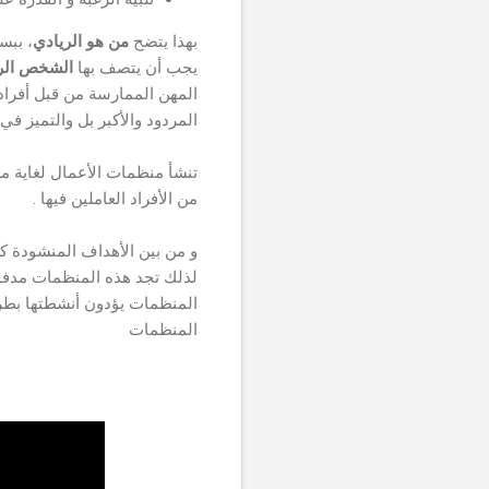
بهذا يتضح
من هو الريادي
، ببس
يجب أن يتصف بها
الشخص الر
المهن الممارسة من قبل أفراد
المردود والأكبر بل والتميز في
تنشأ منظمات الأعمال لغاية م
من الأفراد العاملين فيها .
و من بين الأهداف المنشودة ك
لذلك تجد هذه المنظمات مدفوعة
المنظمات يؤدون أنشطتها بطري
المنظمات