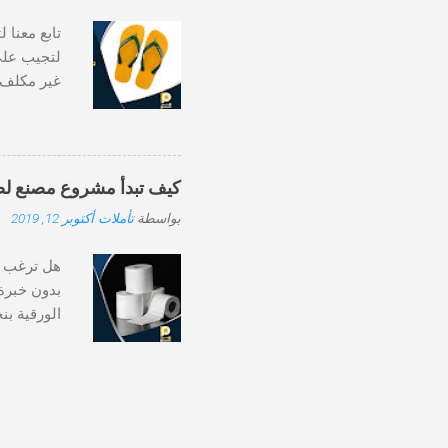
أوتوماتيكي
تابع معنا 
لتجيب على 
غير مكلف، 
أهمها تكلف
من الممكن 
من يسأل ع
كيف تبدأ مشروع مصنع لصناعة
ان يساعدك
بواسطة
تأملات
أكتوبر 12, 2019
و من البي
أن رأس مال
هل ترغب في
بدون خبرة
الورقية بن
لا تتوقف ع
ارتفاع الط
في كل مكا
فكن على ي
مناسب، و ع