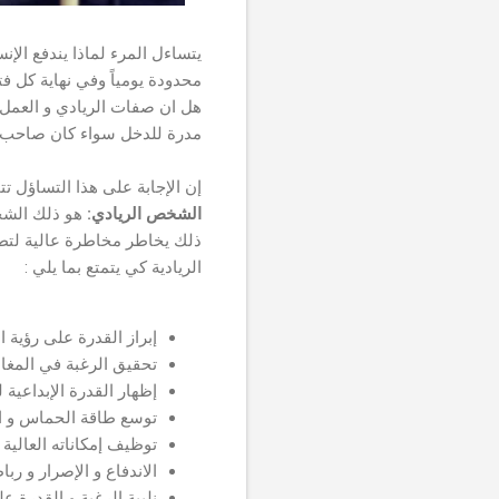
يتساءل المرء لماذا يندفع ال
محدودة يومياً وفي نهاية كل ف
هل ان صفات الريادي و العمل ا
مدرة للدخل سواء كان صاحب 
إن الإجابة على هذا التساؤل تتم
الشخص الريادي:
هو ذلك الشخص
ذلك يخاطر مخاطرة عالية لتطلع
الريادية كي يتمتع بما يلي :
إبراز القدرة على رؤية 
تحقيق الرغبة في المغام
إظهار القدرة الإبداعية 
توسع طاقة الحماس و الع
توظيف إمكاناته العالية 
الاندفاع و الإصرار و ربا
نلبية الرغبة و القدرة عل