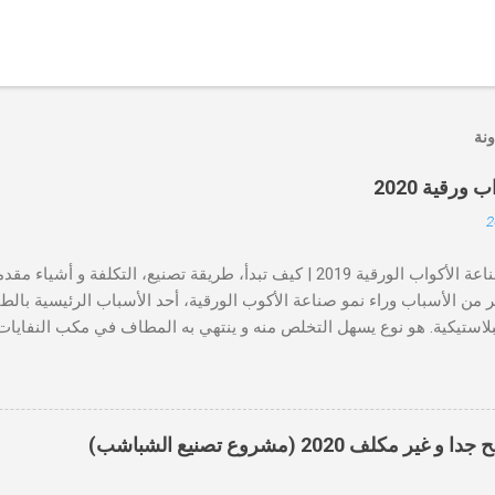
ونة
رقية 2020
مشروع صناعة الأكواب الورقية 2019 | كيف تبدأ، طريقة تصنيع، التكلفة 
ر من الأسباب وراء نمو صناعة الأكوب الورقية، أحد الأسباب الرئيسية بالطب
بلاستيكية. هو نوع يسهل التخلص منه و ينتهي به المطاف في مكب النفايات ك
حلل الورقة في فترة زمنية أقصر بينما يستغرق البلاستيك مئات السنين ليتح
متزايد هو أنه أكثر صحة و بالتالي يقلل من فرص الأمراض التي تنقلها الأغ
لوبة للاستهلاك الشامل، و بالتالي بمجرد تأسيس مشروع صناعة الاكواب 
ا المشروع إلى عمل مربح. تستخدم معظم سلاسل المطاعم الدولية و مطا
 2020 (مشروع تصنيع الشباشب)
ديم المشروبات مما جعل هذه الصناعة أكثر ربحية كخيار تجاري. يمكن بدء
بمساحة تبلغ حوالي 500 قدم مربع لإعداد الجهاز و بدء العمل. يمكن صنع أكواب