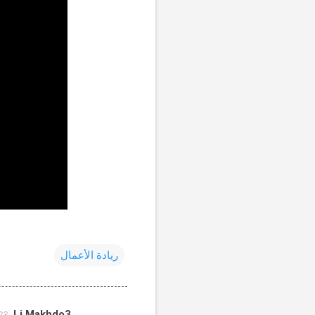
ريادة الأعمال
Li Makhdo3
23 فبراير 2018 في 44