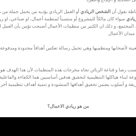
اطة نقول أن
الشخص الريادي
أو العمل الريادي يؤديه من يحمل جملة من 
يادي
سواء كان مالكاً للمشروع أو منتسباً لمنظمة أعمال، او صناعي، او زر
 المجتمع، و ذلك ان الكثير من منظمات الأعمال أصبحت تؤمن بأن العمل ال
 ميدان الأعمال.
عينة لأصحابها ومنظميها وهي تحمل رسالة تعكس أهدافاً محدودة ومدفوع
سب رضا و قناعة الزبائن تجاه مخرجات هذه المنظمات لأن هذا الهدف هو 
 لبناء هياكلها التنظيمية لتحقيق هدفين أساسيين هما الكفاءة والفاعلية.
قة و أسلوب يضمن تحقيق أهدافها المنشودة و تنمية أهداف تنظيمية أخر
من هو ريادي الاعمال؟