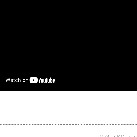
11: ص