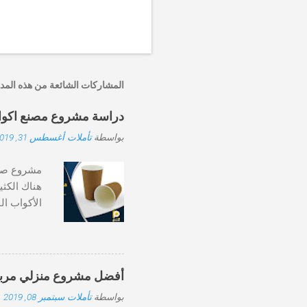
إ
ر
س
ا
المشاركات الشائعة من هذه المد
ل
ت
ع
دراسة مشروع مصنع اكواب و
ل
ي
بواسطة
تأملات
أغسطس 31, 2019
ق
هناك الكثي
الأكواب ال
مع ذلك، تت
لتفضيله ال
منتجات مط
لتحويل هد
أفضل مشروع منزلي مربح جدا و غير مكلف
الورقي لتق
بواسطة
تأملات
سبتمبر 08, 2019