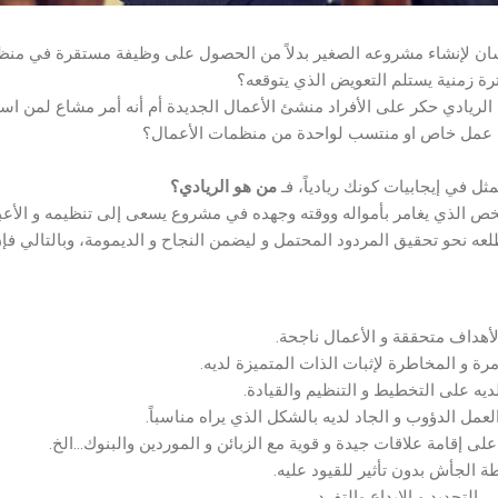
إنسان لإنشاء مشروعه الصغير بدلاً من الحصول على وظيفة مستقرة في من
ترة زمنية يستلم التعويض الذي يتوقعه؟
لريادي حكر على الأفراد منشئ الأعمال الجديدة أم أنه أمر مشاع لمن استط
عمل خاص او منتسب لواحدة من منظمات الأعمال؟
ثل في إيجابيات كونك ريادياً، فـ
من هو الريادي؟
 الذي يغامر بأمواله ووقته وجهده في مشروع يسعى إلى تنظيمه و الأعباء
ه نحو تحقيق المردود المحتمل و ليضمن النجاح و الديمومة، وبالتالي فإن
الأهداف متحققة و الأعمال ناجحة.
رة و المخاطرة لإثبات الذات المتميزة لديه.
لديه على التخطيط و التنظيم والقيادة.
مل الدؤوب و الجاد لديه بالشكل الذي يراه مناسباً.
على إقامة علاقات جيدة و قوية مع الزبائن و الموردين والبنوك…الخ.
طة الجأش بدون تأثير للقيود عليه.
ى التجديد و الإبداع والتفرد.