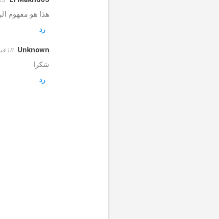
ت
هذا هو مفهوم ال
ع
رد
ل
ي
Unknown
18 فبراير 2020 في 5:01 ص
ق
شكرا
ا
رد
ت