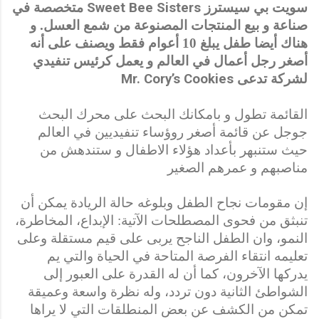
سويت بي سيسترز
Sweet Bee Sisters
متخصصة في
صناعة و بيع المنتجات المصنوعة من شمع العسل. و
هناك أيضا طفل يبلغ 10 أعوام فقط ويصنف على أنه
أصغر رجل أعمال في العالم و يعمل كرئيس تنفيدي
لشركة تدعى
Mr. Cory’s Cookies
القائمة تطول و بامكانك البحث على محرك البحث
جوجل عن قائمة أصغر روؤساء تنفيديين في العالم
حيث ستنبهر بأعداد هؤلاء الاطفال و ستندهش من
مناصبهم و عمرهم الصغير
إن مقومات نجاح الطفل وبلوغه حالة الريادة يمكن أن
تنبثق من فحوى المصطلحات
الآتية: الإبداع، المخاطرة،
النمو، وان الطفل الناجح يربى على قيم مستقلة وعلى
تعليمه انتقاء الفرصة المتاحة في الحياة والتي يم
يدركها الآخرون، كما أن له
القدرة على العبور إلى
الشواطئ الثانية دون تردد، وله نظرة واسعة وعميقة
تمكن من الكشف
عن بعض المنطلقات التي لا يراها