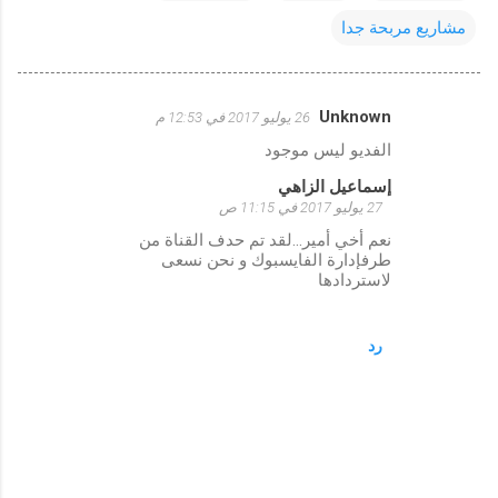
مشاريع مربحة جدا
Unknown
26 يوليو 2017 في 12:53 م
ت
الفديو ليس موجود
ع
إسماعيل الزاهي
ل
27 يوليو 2017 في 11:15 ص
ي
نعم أخي أمير...لقد تم حدف القناة من
ق
طرفإدارة الفايسبوك و نحن نسعى
لاستردادها
ا
ت
رد