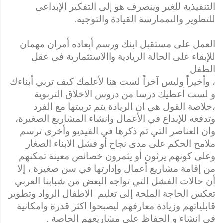
التنفيذية للغير وينصرف هو إلى التفكير الإبداعي
للتطوير والى
ممارسة القيادة والتوجيه
.
العمل على مستقبل ابنك ورسم أبعاده أمران مهمان
للإبقاء على الحالة الريادية واالاستثمارية في عقل
الطفل
، وأخيراً وليس آخراً لست هنا لأعلمك كيف تربي أبناءك
و لست أعطيك درسا من دروس الاخلاق التربوية
،خلاصة القول هي ان الريادة يتم تربيتها مع الفرد
وتدفعه للإبداع في الأعمال وانشاء المشاريع
الصغيرة،
وان العناصر التي تم ذكرها في الفيديو وأخرى ترسم
ملامح الحكم على مدى نجاح أو فشل
الابناء الصغار
وعلى كونهم يرثون أو يثمرون خصائص معينة تمكنهم
من إقامة مشاريع
أعمال وإدارتها في سن صغيرة ، إلا
أن حالات الفشل التي تواجه البعض من شبابنا العربي
تعكس الحاجة الملحة إلى تعليم
الاطفال الرواد وتطوير
قابلياتهم وزيادة معارفهم ليصبحوا اكثر قدرة وامكانية
في انشاء و الحفاظ على مشاريعهم الخاصة .