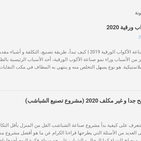
ونة
رقية 2020
مشروع صناعة الأكواب الورقية 2019 | كيف تبدأ، طريقة تصنيع، التكلفة 
ر من الأسباب وراء نمو صناعة الأكوب الورقية، أحد الأسباب الرئيسية بالطب
بلاستيكية. هو نوع يسهل التخلص منه و ينتهي به المطاف في مكب النفايات ك
حلل الورقة في فترة زمنية أقصر بينما يستغرق البلاستيك مئات السنين ليتح
متزايد هو أنه أكثر صحة و بالتالي يقلل من فرص الأمراض التي تنقلها الأغ
لوبة للاستهلاك الشامل، و بالتالي بمجرد تأسيس مشروع صناعة الاكواب 
ا المشروع إلى عمل مربح. تستخدم معظم سلاسل المطاعم الدولية و مطا
 2020 (مشروع تصنيع الشباشب)
ديم المشروبات مما جعل هذه الصناعة أكثر ربحية كخيار تجاري. يمكن بدء
بمساحة تبلغ حوالي 500 قدم مربع لإعداد الجهاز و بدء العمل. يمكن صنع أكواب
ة أو أوتوماتيكية بالكامل. أيضا، عند دراسة السوق يمكن للمرء أن يفهم أن هن
لتتعرف على كيفية بدأ مشروع صناعة الشباشب الفل من المنزل بأقل التكال
العديد من الأسئلة التي يطرحها قراءنا الكرام عن ما هو أفضل مشروع منز
و يصلح للنساء كما الرجال و الشباب على حد سواء. فكرة اليوم أجدها ناج