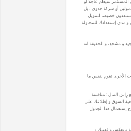
 المستثمر سيعلم عاجلا أو
ممولين أو شركة جدوى ، بل
مستعدون خصيصا لتمويل
 و مدى إستعدادك للمحاولة
يد و مشجع، و الحقيقة انه
 ببحث Google ليجدوا عشرات الشركات الأخرى تقوم بنفس ما
 رٍاس المال : منافسة
اهية السوق و إطلاعك على
رح إستعمال هدا الجدول
ة و يعكس واقعيتك و