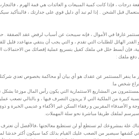
فعة درجات ، فإذا كانت كمية المبيعات و العائدات هي قمة الهرم ، فالتجارب ا
ستعمال قبل الشحن .. إذا لم تبد أي دليل قوي على جدارتك ، فالبتأكيد سي
ستثمر غارقا في الأموال ، فإنه سيبحث عن أسباب لرفض عقد الصفقة . ح
لقدر الهائل للطلبات التي تقدم ، و التي يجب أن ينتقي منهاعدد قليل للق
ة، فإن أبسط خلل في ملفك كفيل بتسريع عملية إقصائك من الاحتمالات الم
 دفع ملفك :
كثر ما ينفر المستثمر عن عقدك هو أي بيان أو محاكمة بخصوص تعدي شركتك
تراع شخص ما.
المستثمرون من المشاريع الاستثمارية التي يكون رأس المال موزعا بشكل غ
ة كبيرة من الملكية التي لا يريدون التصرف فيها ، و بالتالي تصعب عملية
وجة و الأصدقاء المقربين و رفقاء السكن غير الأكفاء و عديمي الخبرة و ذو
يرسم لملفك طريقا مباشرة نحو سلة المهملات.
ك علة بمشروعك لم تستطع أو لن تستطيع معالجتها ،فالأفضل أن تعترف ل
رت في كشفها سيصير من الصعب عليك القيام بذلك كما سيكون أكثر خدشا لم