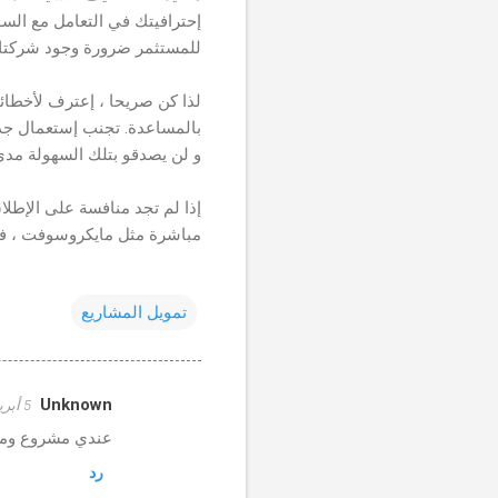
إحترافيتك في التعامل مع الس
للمستثمر ضرورة وجود شركتك 
لذا كن صريحا ، إعترف لأخطائ
بالمساعدة. تجنب إستعمال جد
و لن يصدقو بتلك السهولة م
إذا لم تجد منافسة على الإطلا
مباشرة مثل مايكروسوفت ، فق
تمويل المشاريع
Unknown
5 أبريل 2020 في 6:57 ص
ت
عندي مشروع ومح
ع
رد
ل