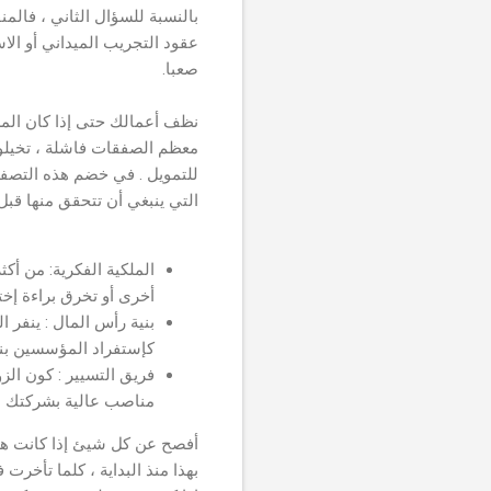
بالنسبة للسؤال الثاني ، فالمن
عقود التجريب الميداني أو الا
صعبا.
نظف أعمالك حتى إذا كان الم
معظم الصفقات فاشلة ، تخيلو ا
للتمويل . في خضم هذه التصفي
التي ينبغي أن تتحقق منها قبل
الملكية الفكرية: من أ
أخرى أو تخرق براءة إخ
بنية رأس المال : ينفر 
كإستفراد المؤسسين بنسب
فريق التسيير : كون الز
مناصب عالية بشركتك س
أفصح عن كل شيئ إذا كانت هنا
بهذا منذ البداية ، كلما تأخ