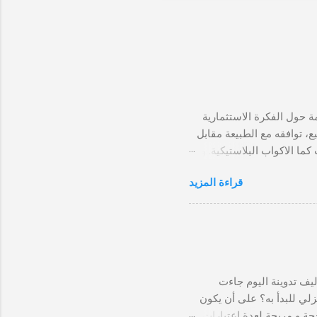
و أشياء مقدمة حول الفكرة الاستثمارية
ع، توافقه مع الطبيعة مقابل
ما الاكواب البلاستيكية. و
لل تمامًا. و السبب الآخر
قراءة المزيد
ذية. الكؤوس الورقية هي
الورقية توجد فرص جيدة
عم الوجبات السريعة الكوب
 الفكرة على نطاق صغير
 الورق من خلال آلة نصف
اك نوع...
يف تدوينة اليوم جاءت
لي للبدأ به؟ على أن يكون
حة و مربحة لعدة إعتبارات،