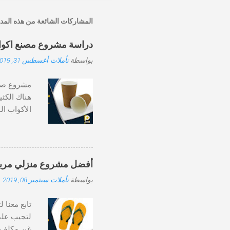
س
ا
المشاركات الشائعة من هذه المد
ل
ت
ع
دراسة مشروع مصنع اكواب و
ل
ي
بواسطة
تأملات
أغسطس 31, 2019
ق
هناك الكثي
الأكواب ال
مع ذلك، تت
لتفضيله ال
منتجات مط
لتحويل هد
أفضل مشروع منزلي مربح جدا و غير مكلف
الورقي لتق
بواسطة
تأملات
سبتمبر 08, 2019
أوتوماتيكي
تابع معنا 
لتجيب على 
غير مكلف، 