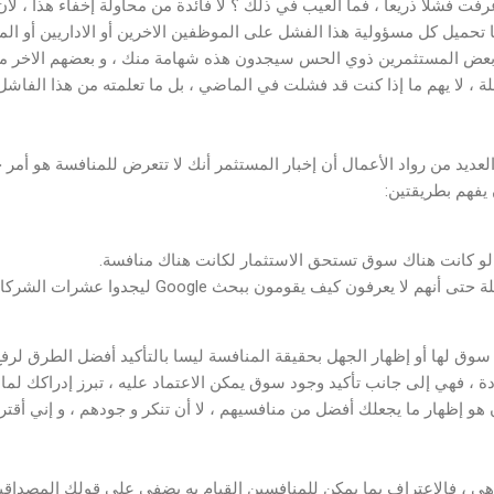
 فشلا ذريعا ، فما العيب في ذلك ؟ لا فائدة من محاولة إخفاء هذا ، لأن
يضا تحميل كل مسؤولية هذا الفشل على الموظفين الاخرين أو الاداريين أو ال
 بعض المستثمرين ذوي الحس سيجدون هذه شهامة منك ، و بعضهم الاخر 
 ، لا يهم ما إذا كنت قد فشلت في الماضي ، بل ما تعلمته من هذا الفاشل
لعديد من رواد الأعمال أن إخبار المستثمر أنك لا تتعرض للمنافسة هو أمر ج
 يفهم بطريقتين:
 لو كانت هناك سوق تستحق الاستثمار لكانت هناك منافسة.
المؤسسون عديمو الحيلة حتى أنهم لا يعرفون كيف يقومون
وق لها أو إظهار الجهل بحقيقة المنافسة ليسا بالتأكيد أفضل الطرق لرفع
 ، فهي إلى جانب تأكيد وجود سوق يمكن الاعتماد عليه ، تبرز إدراكك لم
هو إظهار ما يجعلك أفضل من منافسيهم ، لا أن تنكر و جودهم ، و إني أقت
 هي ، فالاعتراف بما يمكن للمنافسين القيام به يضفي على قولك المصداقي