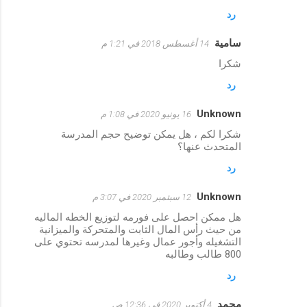
رد
سامية
14 أغسطس 2018 في 1:21 م
شكرا
رد
Unknown
16 يونيو 2020 في 1:08 م
شكرا لكم ، هل يمكن توضيح حجم المدرسة
المتحدث عنها؟
رد
Unknown
12 سبتمبر 2020 في 3:07 م
هل ممكن احصل على فورمه لتوزيع الخطه الماليه
من حيث رأس المال الثابت والمتحركة والميزانية
التشغيله وأجور عمال وغيرها لمدرسه تحتوي على
800 طالب وطالبه
رد
محمد
4 أكتوبر 2020 في 12:36 ص