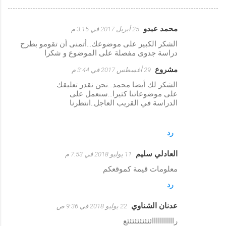
محمد عبدو
25 أبريل 2017 في 3:15 م
ت
الشكر الكبير على موضوعك...أتمنى أن تقومو بطرح
ع
دراسة جدوى مفصلة على الموضوع و شكرا
ل
مشروع
29 أغسطس 2017 في 3:44 م
ي
الشكر لك أيضا محمد...نحن نقدر تعليقك
ق
على موضوعاتنا كثيرا...سنعمل على
الدراسة في القريب العاجل..انتظرنا
ا
ت
رد
العادلي سليم
11 يوليو 2018 في 7:53 م
معلومات قيمة كموقعكم
رد
عدنان الشناوي
22 يوليو 2018 في 9:36 ص
رااااااااااائئئئئئئئئئع