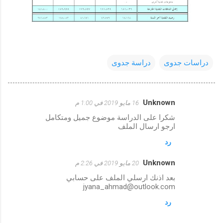
دراسات جدوى
دراسة جدوى
Unknown
16 مايو 2019 في 1:00 م
ت
شكرا على الدراسة موضوع جميل ومتكامل
ع
ارجو ارسال الملف
ل
رد
ي
Unknown
ق
20 مايو 2019 في 2:26 م
ا
بعد اذنك ارسلي الملف على حسابي
jyana_ahmad@outlook.com
ت
رد