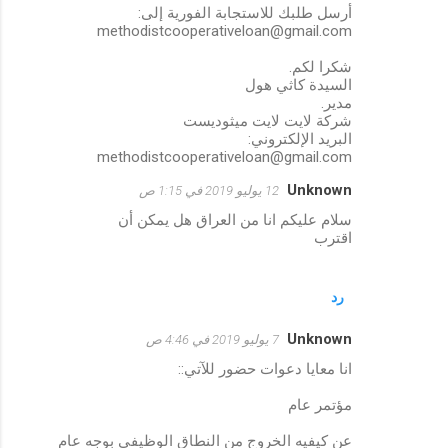
أرسل طلبك للاستجابة الفورية إلى:
methodistcooperativeloan@gmail.com
شكرا لكم.
السيدة كاثي هول
مدير.
شركة لايت لايت ميثوديست
البريد الإلكتروني:
methodistcooperativeloan@gmail.com
Unknown
12 يوليو 2019 في 1:15 ص
سلام عليكم انا من العراق هل يمكن أن
اقترب
رد
Unknown
7 يوليو 2019 في 4:46 ص
انا معايا دعوات حضور للآتي::
مؤتمر عام
عن كيفيه الخروج من النطاق الوظيفي بوجه عام