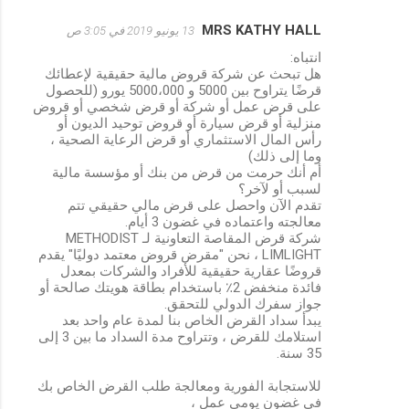
MRS KATHY HALL
13 يونيو 2019 في 3:05 ص
انتباه:
هل تبحث عن شركة قروض مالية حقيقية لإعطائك
قرضًا يتراوح بين 5000 و 5000،000 يورو (للحصول
على قرض عمل أو شركة أو قرض شخصي أو قروض
منزلية أو قرض سيارة أو قروض توحيد الديون أو
رأس المال الاستثماري أو قرض الرعاية الصحية ،
وما إلى ذلك)
أم أنك حرمت من قرض من بنك أو مؤسسة مالية
لسبب أو لآخر؟
تقدم الآن واحصل على قرض مالي حقيقي تتم
معالجته واعتماده في غضون 3 أيام.
شركة قرض المقاصة التعاونية لـ METHODIST
LIMLIGHT ، نحن "مقرض قروض معتمد دوليًا" يقدم
قروضًا عقارية حقيقية للأفراد والشركات بمعدل
فائدة منخفض 2٪ باستخدام بطاقة هويتك صالحة أو
جواز سفرك الدولي للتحقق.
يبدأ سداد القرض الخاص بنا لمدة عام واحد بعد
استلامك للقرض ، وتتراوح مدة السداد ما بين 3 إلى
35 سنة.
للاستجابة الفورية ومعالجة طلب القرض الخاص بك
في غضون يومي عمل ،