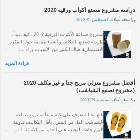
ل
ت
دراسة مشروع مصنع اكواب ورقية 2020
ع
ل
بواسطة
تأملات
أغسطس 31, 2019
ي
ق
مشروع صناعة الأكواب الورقية 2019 | كيف تبدأ،
طريقة تصنيع، التكلفة و أشياء مقدمة حول الفكرة
الاستثمارية هناك الكثير من الأسباب وراء نمو
صناعة الأكوب الورقية، أحد الأسباب الرئيسية
قراءة المزيد
بالطبع، توافقه مع الطبيعة مقابل الأكواب
البلاستيكية. هو نوع يسهل التخلص منه و ينتهي به
المطاف في مكب النفايات كما الاكواب البلاستيكية.
أفضل مشروع منزلي مربح جدا و غير مكلف 2020
و مع ذلك، تتحلل الورقة في فترة زمنية أقصر بينما
(مشروع تصنيع الشباشب)
يستغرق البلاستيك مئات السنين ليتحلل تمامًا. و
بواسطة
تأملات
سبتمبر 08, 2019
السبب الآخر لتفضيله المتزايد هو أنه أكثر صحة و
بالتالي يقلل من فرص الأمراض التي تنقلها الأغذية.
تابع معنا لتتعرف على كيفية بدأ مشروع صناعة
الكؤوس الورقية هي منتجات مطلوبة للاستهلاك
الشباشب الفل من المنزل بأقل التكاليف تدوينة
الشامل، و بالتالي بمجرد تأسيس مشروع صناعة
اليوم جاءت لتجيب على العديد من الأسئلة التي
الاكواب الورقية توجد فرص جيدة لتحويل هدا
يطرحها قراءنا الكرام عن ما هو أفضل مشروع
المشروع إلى عمل مربح. تستخدم معظم سلاسل