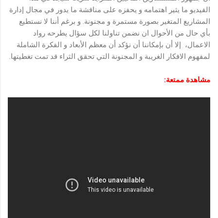
الفيديو ما يثير اهتمامه و يحفزه على مناقشة ما يدور في مجال إدارة
المشاريع المتغير بصورة مستمرة و مجنونة. و برغم أننا لا نستطيع
بأي حال من الأحوال ان نضمن تناولنا لكل سؤال يطرحه رواد
الاعمال، إلا أن بإمكاننا أن نؤكد أن معظم الأبعاد و الفكرة الشاملة
لمفهوم الافكار الغريبة و المجنونة التي تحقق الثراء قد تمت تغطيتها.
مشاهدة ممتعة: