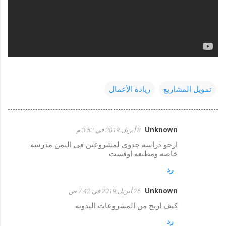
تمويل المشاريع
ريادة الأعمال
Unknown
8 أبريل 2019 في 3:53 م
ت
ارجو دراسه جدوى لمشروعين في اليمن مدرسه
ع
خاصه ومطبعه اوفست
ل
رد
ي
Unknown
ق
26 أبريل 2019 في 7:42 ص
ا
كيف اربح من المشروعات اليدويه
ت
رد