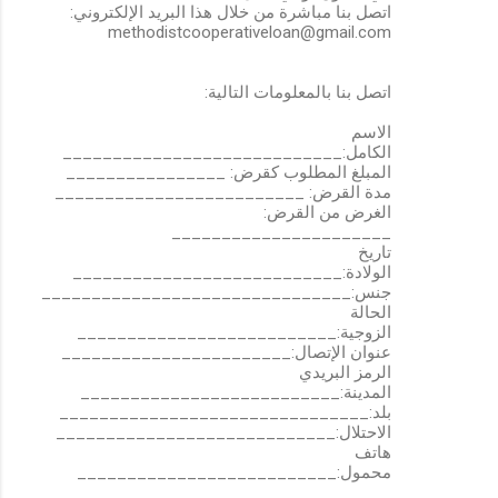
اتصل بنا مباشرة من خلال هذا البريد الإلكتروني:
methodistcooperativeloan@gmail.com
اتصل بنا بالمعلومات التالية:
الاسم
الكامل:____________________________
المبلغ المطلوب كقرض: ________________
مدة القرض: _________________________
الغرض من القرض:
______________________
تاريخ
الولادة:___________________________
جنس:_______________________________
الحالة
الزوجية:__________________________
عنوان الإتصال:_______________________
الرمز البريدي
المدينة:__________________________
بلد:_______________________________
الاحتلال:____________________________
هاتف
محمول:__________________________