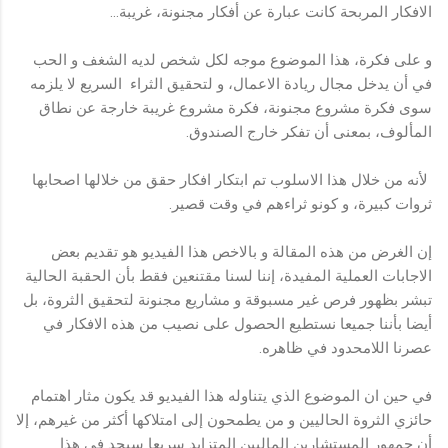
الافكار المربحة كانت عبارة عن أفكار مجنونة، غريبة...
و على فكرة، هذا الموضوع موجه لكل شخص لديه الشغف و الحب
في أن يدخل مجال ريادة الاعمال، و لتحقيق الثراء السريع لا يلزمه
سوى فكرة مشروع مجنونة، فكرة مشروع غريبة خارجة عن نطاق
المألوف، بمعنى أن تفكر خارج الصندوق.
لأنه من خلال هذا الاسلوب تم ابتكار افكار حقق من خلالها اصحابها
ثروات كبيرة، و كونو ثراءهم في وقت قصير.
إن الغرض من هذه المقالة و بالاخص هذا الفيديو هو تقديم بعض
الاجابات العملية المفيدة، إننا لسنا مقتنعين فقط بأن الحقبة الحالية
تبشر بظهور فرص غير مسبوقة و مشاريع مجنونة لتحقيق الثروة، بل
أيضا بأننا جميعا نستطيع الحصول على نصيب من هذه الافكار في
عصرنا اللامحدود في ظاهره.
في حين ان الموضوع الذي يتناوله هذا الفيديو قد يكون مثار اهتمام
حائزي الثروة الحاليين و من يطمحون إلى امتلاكها أكثر من غيرهم، إلا
أن جمهور المستشارين الماليين المتزايد سريعا سيجد في هذا