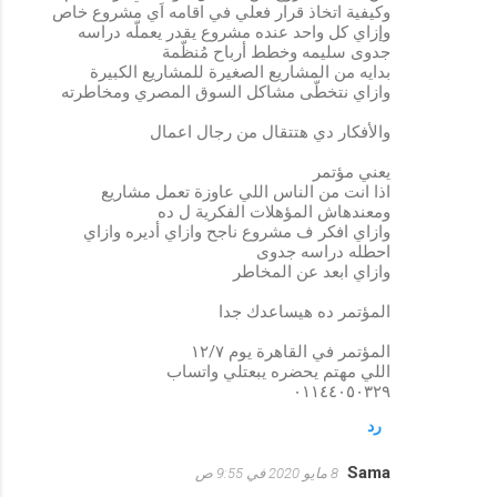
وكيفية اتخاذ قرار فعلي في اقامه اَي مشروع خاص
وإزاي كل واحد عنده مشروع يقدر يعملّه دراسه
جدوى سليمه وخطط أرباح مُنظّمة
بدايه من المشاريع الصغيرة للمشاريع الكبيرة
وازاي نتخطّى مشاكل السوق المصري ومخاطرته
والأفكار دي هتتقال من رجال اعمال
يعني مؤتمر
اذا انت من الناس اللي عاوزة تعمل مشاريع
ومعندهاش المؤهلات الفكرية ل ده
وازاي افكر ف مشروع ناجح وازاي أديره وازاي
احطله دراسه جدوى
وازاي ابعد عن المخاطر
المؤتمر ده هيساعدك جدا
المؤتمر في القاهرة يوم ١٢/٧
اللي مهتم يحضره يبعتلي واتساب
٠١١٤٤٠٥٠٣٢٩
رد
Sama
8 مايو 2020 في 9:55 ص