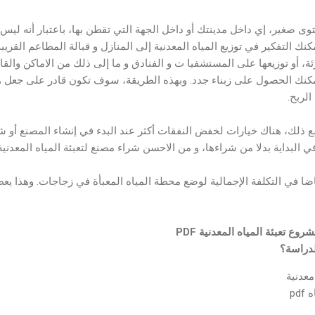
 صغير، إي داخل مدينتك أو داخل الجهة التي تقطن بها، باعتبار أنه ليس 
ك التفكير في توزيع المياه المعدنية إلى المنازل و قبالة المطاعم القريبة
ئة، أو توزيعها على المستشفيا ت و الفنادق و ما إلى ذلك من الاماكن والقا
مكنك الحصول على زبناء جدد. وبهذه الطريقة، سوف تكون قادر على جعل 
لربح.
ع ذلك، هناك خيارات لخفض النفقات أكثر عند البدء في إنشاء المصنع أو شر
 البداية بدلا من شراءها، و من الاحسن شراء مصنع لتعبئة المياه المعدن
ا في التكلفة الإجمالية لوضع محطة المياه المعبأة في زجاجات. وهذا ي
 تعبئة المياه المعدنية PDF
لدراسة؟
معدنية
pd