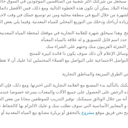
تك سيجعل من شركتك أكثر شعبية من المنافسين الموجودين في السوق حالي
حاء البلاد. يمكن أن تكون هذه الخطوة التالية. ومع ذلك، فمن الأفضل دا
 الشهرة من خلال البيع في منطقة محلية ومن ثم توسيع عملك في وقت لاحق
ادة أرباحك ودخلك من التوزيع المحلي للمياه المعدنية. وفيما يلي بعض الن
منتج. وهذا سيخلق شهرة للعلامة التجارية في موقعك لمحطة المياه المعدنية
 حدد اسم قابل للتسويق و له علاقة بالمياه المعبأة.
 التجزئة القريبون منك وحثهم على الشراء منك.
وسائل الإعلام لأن ذلك سوف يكون ذا فائدة كبيرة للمنتج.
اصل الاجتماعية على التواصل مع العملاء المحتملين لذا عليك أن لا تغ
ي الطرق السريعة والمناطق التجارية.
كنك بالتأكيد بدء المصنع مع العلامة التجارية التي اخترتها. ومع ذلك، فإن ال
 الرخص على الحصول على جميع الآلات والمعدات بسرعة خصوصا عندما ت
ا أنه من خلال الوثائق سيمكنك توفير التدريب للموظفين مجانا من بعض الج
 و المعايير الأساسية التي سوف تطلب منك و عليك الالتزام بها كالحفاظ
نصح نحن فريق موقع
مشروع
بالتحقق أو بزيارة مصانع بيع المياه المعدنية أو 