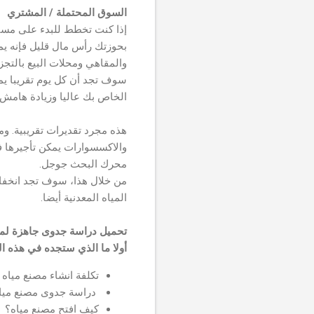
السوق المحتملة / المشتري
إذا كنت تخطط للبدء على مستوى
بحوزتك رأس مال قليل فإنه يمكن
والمقاهي ومحلات البيع بالتجز
سوف تجد أن كل يوم تقريبا ي
الخاص بك عاليا وزيادة هامش ا
هذه مجرد تقديرات تقريبية. وم
والاكسسوارات يمكن تأجيرها في
محرك البحث جوجل.
من خلال هذا، سوف تجد انخفاض
المياه المعدنية أيضا.
تحميل دراسة جدوى جاهزة لمشروع
أولا ما الذي ستجده في هذه ا
تكلفة انشاء مصنع مياه 
دراسة جدوى مصنع مياه f
كيف افتح مصنع مياه؟