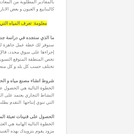
بالمقادير المطلوبة من المعاد
كالينابيع و العيون و بعض الاب
معلومة: تعرف المياه التي تحتوي على أقل من 250 جزء في المليون من 
ما الذي ستجده في دراسة جدو
سنوفر لك خطة عمل جاهزة لمحط
إجراءها على سوق محدد، فالإ
تخص المنطقة المتوقع التسويق ب
تختلف حسب كل بلد و كل منط
شروط انشاء مصنع مياه و ال
الخطوة التالية هي الحصول عل
النشاط التجاري يعتمد على البل
التي تنوي إنتاجها. التقدم بط
الحصول على قنينات تعبئة المي
الخطوة التالية الهامة هي العث
مزود يقوم بتزويدك بهذه القن