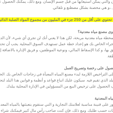
ن والتي يمكن استيعابها من قبل جسم الإنسان. ومع ذلك، يمكنك الحصول علي
ار...،و هي محصنة بشكل مصطنع و تلقائي.
مجموع المواد الصلبة الذائبة بأنها مياه معدنية طبيعية
ى مصنع مياه معدنية؟
ة مياه معدنية مربحة، لكن هذا لا يعني أنك لن تجري أي شيء، لأن الدر
جراء الخاص بك هو إعداد خطة عمل تستهدف السوق المحلية. يجب أن تحت
ها، و كدا الإسقاط المالي، ونوعية الموظفين، و فريق الإدارة بالاضافة إلى 
قة.
حصول على رخصة وتصريح العمل
ى التراخيص اللازمة لبدء مصنع المياه المعبأة في زجاجات الخاص بك. ا
د الذي تقيم فيه. سيكون عليك اتباع قواعد و أنظمة و قوانين هذا البلد لتحد
لب الحصول على ترخيص البيع من المسؤولين في الإدارة المحلية ببلدك.
اه المعدنية
ور على قنينة مناسبة لعلامتك التجارية و التي ستقوم بتعبئتها بالمياه الم
ينات حسب طلبك. ومع ذلك، فإن كنت صاحب رأس مال كبير فيمكنك شراء خط 