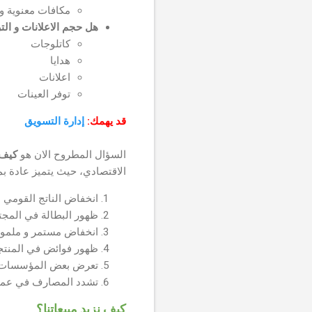
مكافات معنوية و 
هل حجم الاعلانات و الت
كاتلوجات
هدايا
اعلانات
توفر العينات
قد يهمك:
إدارة التسويق
السؤال المطروح الان هو
كيف 
الاقتصادي، حيث يتميز عادة بمظ
انخفاض الناتج القومي 
ظهور البطالة في المجتمع بن
انخفاض مستمر و ملموس
ظهور فوائض في المنتجات
تعرض بعض المؤسسات ا
تشدد المصارف في عملي
كيف نزيد مبيعاتنا؟