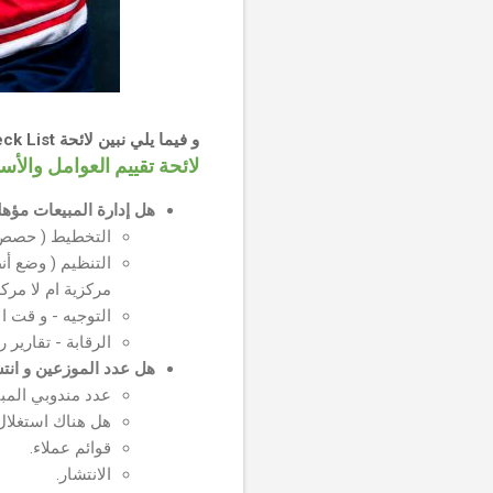
و فيما يلي نبين لائحة Check List تساعد على إجراء هذا التحليل يمكن الاستعانة بها:
لائحة تقييم العوامل والأس
هل إدارة المبيعات مؤهل
التخطيط ( حصص ب
التنظيم ( وضع أن
مركزية ام لا مركز
التوجيه - و قت ا
الرقابة - تقارير ر
هل عدد الموزعين و انت
عدد مندوبي المبي
هل هناك استغلال 
قوائم عملاء.
الانتشار.