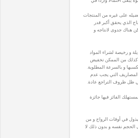
 يبقى احتمالا واردا في
فضيله على غيره من المنتجات
تاج الذي يحقق أكبر قدر
ن هناك جدوى لانتاجه و
لة و رخيصة لشراء المواد
ة كذلك من الممكن تخفيض
كسبها و بالسرعة المطلوبة.
 المصاريف التي يجب عدم
ي ظل ظروف التراجع عادة.
ستهلك الفائز فيها جائزة
مبذول في أوقات الرواج و من
نسبة 50% أحيانا لمجرد المحافظة على الحجم نفسه و بدون ذلك لا