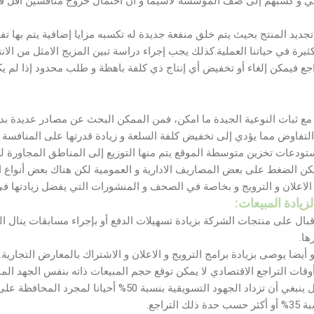
ي و كسبهم إلى صف المؤسسة لاسيما و ان احتمال خروج منافسين أقل قوة
ديد المنتج بحيث يتم خلق منفعة جديدة له تكسبه مزايا إضافية يتم بها ت
ثيرة في حياتنا العملية.كذلك يجب إجراء دراسة تبين المزيج الامثل من الان
ع فيمكن إلغاء أو تخفيض أي إنتاج ذي كلفة باهظة و طلب محدود إذا لم يك
مع ثبات النوعية الجيدة ما امكن، فمن الممكن البحث عن مصادر عديدة بدي
 التفاوض مما يؤدي إلى تخفيض كلفة السلعة و زيادة قدرتها على المنافس
مستودعات تخزين متوسطة الموقع يتم منها التوزيع إلى المناطق المجاورة ل
مكن الضغط على بعض المصاريف الادارية و العمومية لكن هناك بعض أنواع
لاعلان و الترويج و بخاصة في الصحف و المنشورات التي يفضل زيادتها ف
بال على منتجات الشركة بزيادة تسهيلات الدفع أو بإجراء مسابقات ينال الم
ها.
ضا يوصى بزيادة برامج الترويج و الاعلان و الاشتراك بالمعارض التجارية.
 أوقات التراجع الاقتصادي لا يمكن توقع حجم المبيعات ذاته بنفس الجهد ال
الخطأ الجسيم أن نتوقع ذلك بل ينبغي أن تزداد الجهود التسويقية ب
تراجع.