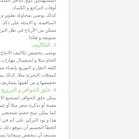
المستهلكين ذوي الدخل المتدن
أوقات التراجع و الكساد.
كذلك يوصي بمحاولة تطوير و تج
المنافسة، و الامثلة على ذلك ك
ممكن من الأرباح في ظل التراج
تسويقه و هكذا.
3. التكاليف:
يوصى بتخفيض تكاليف الانتاج 
الخام مثلا و استعمال مهارات
كلفة النقل و التوزيع بإنشاء 
كمحلات التجزئة مثلا، كذلك ي
تخفيضها و من أهمها مصاريف ا
4. خلق الحوافز و الترويج لزيادة المبيعات:
يمكن خلق الحوافز لتشجيع الاق
معينة أو تذكرة سفر مثلا أو غير
كما يمكن منح خصم تشجيعي و أي
هذا و نود التركيز على أنه في
نستبعد أن تنخفض مبيعاتنا بنسبة 35% أو أكثر حسب حدة ذلك ال