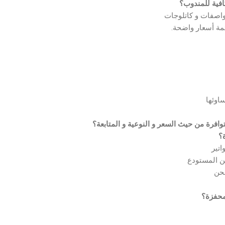
افية للمندوب؟
اصفات و كاتلوجات
مة أسعار واضحة.
ساوئها
وافرة من حيث السعر و النوعية و المتابعة؟
؟
اتير
ن المستودع
حن
محفزة؟