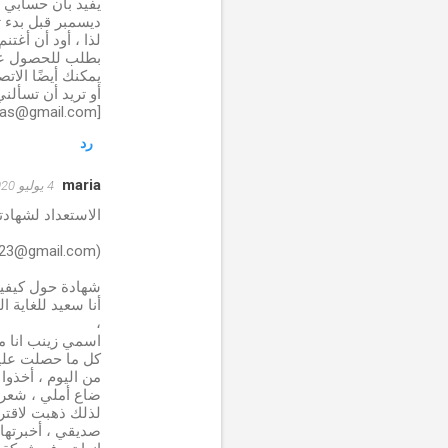
ديسمبر قبل بدء
لذا ، أود أن أغ
بطلب للحصول على قرض خو
أو تريد أن تسألن
[bautmanslukas@gmail.com]
رد
maria
4 يوليو 2020 في 1:34 ص
الاستعداد لشهادت
(citybankloan123@gmail.com)
شهادة حول كيفي
أنا سعيد للغاية ال
،
اسمي زينب انا من ال
كل ما حصلت عليه 
من اليوم ، أخذو
ضاع أملي ، شعرت 
لذلك ذهبت لاقت
صديقي ، أخبرتها