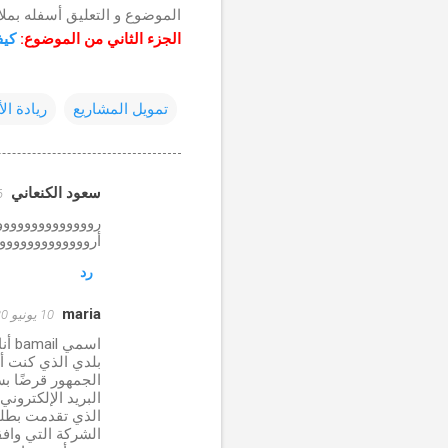
الموضوع و التعليق أسفله بملاح
الجزء الثاني من الموضوع:
كيف
تمويل المشاريع
ريادة ال
سعود الكنعاني
6 أغسطس 18
ت
روووووووووووووو
ع
أرووووووووووووو
ل
رد
ي
maria
ق
10 يونيو 2020 في 8:45 ص
ا
اسم
ت
الجمهور قرضًا بس
البريد الإلكتروني :( uisloans@gmail.com
الشركة التي واف