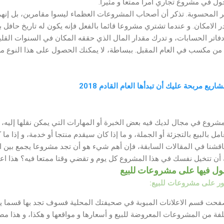
ل في مشروع تجاري أمرا ممتعا و مثيرا.
 المحسوبة. تذكر أن أصحاب المشروعات العظماء ليسوا مقامرين، بل إنهم
لامكان. و عندما تشتري مشروعا قائما بالفعل فإنه يكون له تاريخ حافل بال
اتر الحسابات، و تدرك مقدار المال الذي حققه المكان في السنوات القليل
ن مكسب في العام المقبل. ببساطة، لا يمكنك الحصول على هذا النوع من ا
شروع في مجال لديك فيه بعض الخبرة أو المهارات التي يمكن نقلها إليه، و
امل بالبيع بالتجزئة أو الجملة، و ما إذا كان سيقدم منتجا أو خدمة، و إذا م
ناقشنا في المقالات السابقة، فإن أهم شيء هو أن تجد مشروعا يجمع بين ا
أن تتخيل نفسك في هذا المشروع كل يوم و تقضي وقتا ممتعا فيه؟ هذا اع
ول فيها على مشروعات للبيع
ثور على مشروعات للبيع:
فحت قسم الاعلانات المبوبة في صحيفتك المحلية فسوف تجد بها قسما ي
فة من المشروعات المعروضة للبيع و أسعارها و مواقعها و هكذا، و هذا مص