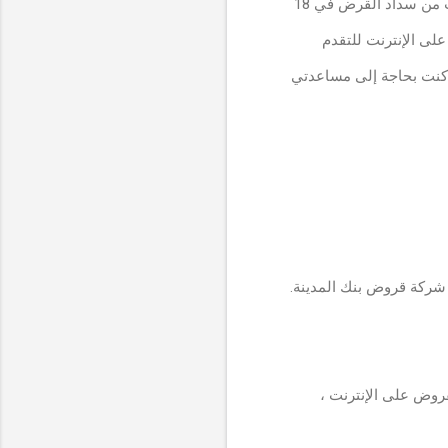
يفيد بأن حسابي المصرفي الذي تم إيداعه بمبلغ 15000 دولار في حسابي المصرفي ، انتهيت من سداد القرض في 18
لى الإنترنت للتقدم
) يمكنك أيضًا الاتصال بي إذا كنت بحاجة إلى مساعدتي
كة قروض بنك المدينة.
قروض على الإنترنت ،