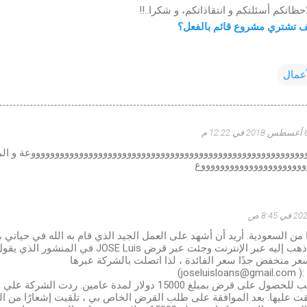
ظاتكم أسئلتكم و انتقاذاتكم، و شكرا..!!
 تشتري مشروع قائم بالفعل؟
أعمال
20 في 12:22 م
وووووووووووووووووووووووووووووووووووووووووووووووووووووووووعة و ال
ووووووووووووووووووووووع
ي bamail أنا من السعودية. أريد أن أشهد على العمل الجيد الذي قام به الله في حي
بلدي الذي كنت أذهب إليه عبر الإنترنت وجئت عبر قر
عر منخفض جدًا سعر الفائدة ، لذا اتصلت بالشركة عبرها
josel)
الذي تقدمت بطلب للحصول على قرض بمبلغ 15000 دولار لمدة عامي
قت عليها. بعد الموافقة على طلب القرض الخاص بي ، تلقيت إشعارًا من ا