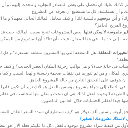
هم. كذلك عليك ان تحصل على بعض المصادر التجارية و تتحدث إليهم، و أن
ك و أن تستكشف كل ما تستطيع أن تعرفه عن المشروع.
 و أين موقعهم بالنسبة لك؟ و كيف يتعامل المالك الحالي معهم؟ و ما الم
وع المربح الجاهز؟
غير ملموسة لا يمكن نقلها.
بعض المشروعات تنجح بسبب المالك، حيث قد يك
اصة - إلى حد ما - في هذا المجال، فيجب أن تتأكد أن المشروع من الممكن 
تغييرات المعلقة.
هل المنطقة التي بها المشروع منطقة مستقرة؟ و هل لد
نطقة؟
ات في حالة جيدة؟ و هل تواكب زخرفة المكان العصر الحديث؟ و كيف حال
شتري المكان و من ثم تتورط في نفقات ضخمة رئيسية و لهذا السبب و كما ه
أن يتوقف على التحقق الناجح من حالة المشروع الجاهز.
في التطلع إلى شراء مشروع مؤسس بالفعل هو لأنك تريد أن تكون قادرا عل
و الطريقة الوحيدة لفعل لذلك هي ان تبحث بإمعان مع المحاسب في دفاتر 
ا جيدا لدفاتر الحسابات خلال العامين الماضيين.
حق أربعة و ستين ألف دولار هو: كيف تستطيع ان تسدد السعر العادل للمش
 لامتلاك مشروعك الصغير؟
الأول من كيفية شراء مشروع موجود بالفعل، كل ما عليكم فعله الان هو إنتظ