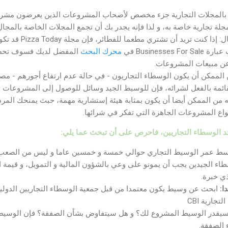
بالمجلات التجارية جزء مخصص لأصحاب المشروعات الذين يعرضون مشروعاته
جلة تجارية خاصة به، و لذا فإنه يجدر بك أن تجمع المجلات الخاصة بالمجال
ريد أن تشتري مطعما للفطائر، فإن مجلة Pizza Today قد تكون مصدرا جيدا للبحث فيه.
Businesses For في
محرك البحث
المفضل لديك فسوف تحصل 
عن مبيعات المشروعات.
الممكن أن يكون الوسطاء التجاريون - في حالة عدم ارتفاع أجورهم - مصد
ئمة بالفعل لشرائه، فإن للوسيط الجيد وسائل للوصول إلى المشروعات ا
ه من الممكن أيضا أن يكون بمثابة هيئة إستشارية مهمة، حبث يمنحك المردو
واع المشروعات الجاهزة التي تفكر في شرائها.
احد الوسطاء التجاريين، فاحرص على أن تبحث عما يلي:
سط عمر الوسيط التجاري حوالي خمسة و خمسين عاما و ليس من الصعب 
طاء الجيدين يجب أن يمونو على وعي بالشؤون المالية و التمويل، و قيمة ا
ي خبرة.
ا:
ارية CBI
يقدر الوسيط المشروع لك؟ و هل سيتفاوض بشأن الصفقة؟ فإن الوسيط ا
 الصفقة.