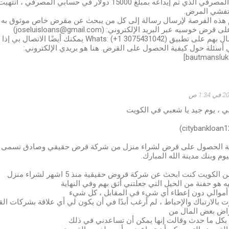
 تفشي المرض.
تنم هذه الفرصة لإرسال رسالة إلى كل من يبحث عن مقرض خاص موثوق به ع
سيه عبر البريد الإلكتروني: (joseluisloans@gmail.com)
يمكنك أيضًا الاتصال بهم على تطبيق Whats: (+1 3075431042
ي أسئلة حول كيفية الحصول على القرض. هنا هو بريدي الإلكتروني:
ي ، يوم جيد يا شعبي في الكويت
ة الحصول على قرض لشراء منزل من شركة قرض حقيقي وصادق تسمى شر
يوم وبنك مدينة الله المبارك.
كويت كنت ابحث عن شركة قروض حقيقية منذ 5 اشهر لشراء منزل
هو حفنة من الحيل التي جعلتني أثق بهم وفي النهاية
ا أموالي دون إعطاء أي شيء في المقابل ، كل شيء
بالارتباك والإحباط ، لم أرغب أبدًا في أن يكون لي أي علاقة بشركات ال
راض بعض المال من
 بكل ما حدث وقالت إنها يمكن أن تساعدني في ذلك