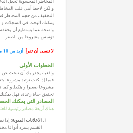
المخاطر المحسوبة تجعل الدخو
و لكن لاحظ أنني قلت المخاطر
التخفيف من حجم المخاطر قدر ا
يمكنك البحث في السجلات و دف
واضحة عما يستطيع أن يحققه م
تؤسس مشروعا من الصفر.
لا تنسى أن تقرأ:
أزيد من 10 مشاريع مربحة عليك أن تبدأها العام القادم 2018
الخطوات الأولى
واقعيا، يجدر بك أن تبحث عن م
فيما إذا كنت ترثيد مشروعا يتع
مشروعا صغيرا و هكذا. و كما 
تحقيق حياة رغدة، فهل يمكنك 
المصادر التي يمكنك الحص
هناك أربعة مصادر رئيسية للع
ا
لاعلانات المبوبة:
إذا تص
القسم يسرد أنواعا مختل