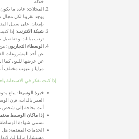
خلاله.
المجلات:
عادة ما يكون 
يوجد تقريبا لكل مجال م
بإمعان. على سبيل المثال: إذا كنت ت
شبكة الانترنت:
إذا كتبت عبارة  Sale
ترتب بيانات و تفاصيل 
الوسطاء التجاريون:
من 
عن أحد المشروعات القا
عن عرضها للبيع، كما ان
مزايا و عيوب مختلف أن
إذا كنت تفكر في الاستعانة ب
خبرة الوسيط:
يبلغ متو
العمر بالذات، فإن الوس
أنت بحاجة إلى شخص ذ
إذا ماكان الوسيط معتمد
تسمى شهادة الوساطة التج
الخدمات المقدمة:
هل س
مستشارا ماليا لك لإنهاء