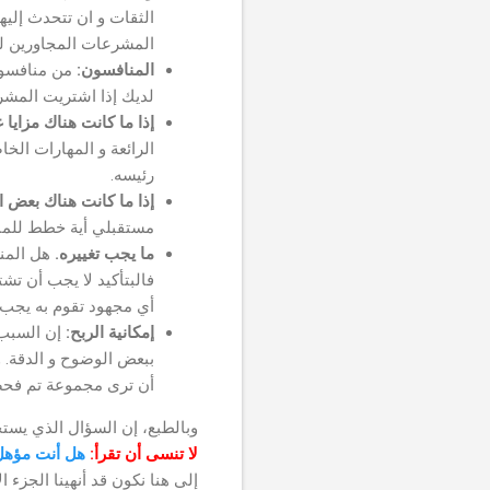
الثقات و ان تتحدث إلي
المشرعات المجاورين ل
المنافسون:
من منافسوك؟
لديك إذا اشتريت المشر
إذا ما كانت هناك مزايا 
الرائعة و المهارات الخ
رئيسه.
إذا ما كانت هناك بعض ال
مستقبلي أية خطط للم
ما يجب تغييره.
هل المنش
فالبتأكيد لا يجب أن ت
أي مجهود تقوم به يجب 
إمكانية الربح:
إن السبب 
ببعض الوضوح و الدقة. 
أن ترى مجموعة تم فحصه
وبالطبع، إن السؤال الذي يست
لا تنسى أن تقرأ:
هل أنت مؤهل
إلى هنا نكون قد أنهينا الجزء 