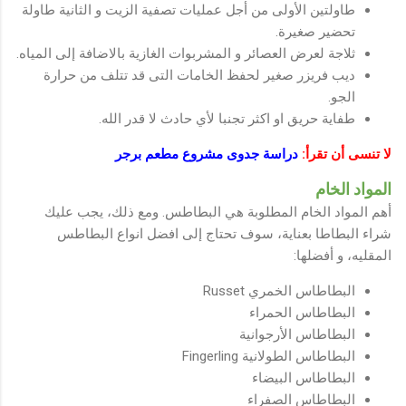
طاولتين الأولى من أجل عمليات تصفية الزيت و الثانية طاولة
تحضير صغيرة.
ثلاجة لعرض العصائر و المشربوات الغازية بالاضافة إلى المياه.
ديب فريزر صغير لحفظ الخامات التى قد تتلف من حرارة
الجو.
طفاية حريق او اكثر تجنبا لأي حادث لا قدر الله.
لا تنسى أن تقرأ:
دراسة جدوى مشروع مطعم برجر
المواد الخام
أهم المواد الخام المطلوبة هي البطاطس. ومع ذلك، يجب عليك
شراء البطاطا بعناية، سوف تحتاج إلى افضل انواع البطاطس
المقليه، و أفضلها:
البطاطاس الخمري Russet
البطاطاس الحمراء
البطاطاس الأرجوانية
البطاطاس الطولانية Fingerling
البطاطاس البيضاء
البطاطاس الصفراء