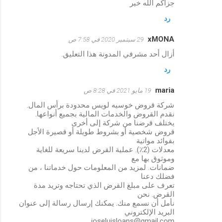
جزاكم الله خير
رد
xMONA
29 سبتمبر 2020 في 7:58 ص
أزال أحد مشرفي المدونة هذا التعليق.
رد
maria
19 مايو 2021 في 8:28 ص
شركة قروض خوسيه لويس محدودة برأس المال.
نقدم القروض والخدمات المالية بجميع أنواعها.
يختلف قرضنا من شركة إلى أخرى
قروض شخصية أو بشروط طويلة أو قصيرة الأجل
بفوائد مواتية
معدلات (2٪). عملية القرض لدينا سريعة للغاية
وموثوق بها مع
ضمانات. لمزيد من المعلومات حول خدماتنا ، من
فضلك دعنا
تعرف على مبلغ القرض الذي تحتاجه وتريد مدة
القرض. نحن
نأمل أن نسمع منك. يمكنك إرسال رسالة إلى عنوان
البريد الإلكتروني
joseluisloans@gmail.com