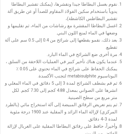
نقوم بغسل البطاطا جيدا ونقشرها، (يمكنك تقشير البطاطا
يدوياً باستخدام سكين الفولاذ المقاوم للصدأ أو عن طريق آلة
تقشير البطاطس الكاشطة)،
اغسل البطاطا المقشرة مع رشاشات من الماء، ثم تقليمها و
وضعها في الماء لمنع اللون البني.
بعد ذلك، نقمو بقطعها إلى شرائح من 0.4 إلى 0.5 سم على آلة
تقطيع.
مرة أخرى ضع الشرائح في الماء البارد.
عندما يكون هناك تأخير كبير في العمليات اللاحقة من السلق ،
يمكنك الحفاظ على شرائح في الماء تحتوي على 0.05 ٪
البوتاسيوم metabisulphite لتجنب الأكسدة.
ثم قم بشطف الشرائح لمدة 3 إلى 5 دقائق في الماء المغلي و
انشرها على الصواني بمعدل 4.88 كجم إلى 7.30 كجم. لكل
متر مربع من سطح الصينية.
ثم يتم تعريض الرقائق المبيضة إلى آلة استخراج مائي (بالطرد
المركزي) لإزالة الماء الزائد و المقلية عند 1900 درجة مئوية
لمدة 3-4 دقائق.
وأخيراً، حافظ على رقائق البطاطا المقلية على الغربال لإزالة
الفائض من الزيت.