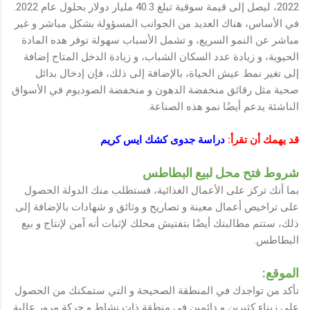
2022، ليصل إلى قيمة سوقية تبلغ 40.3 مليار دولار بحلول عام 2022.
في الأساس، هناك العديد من الجوانب المسؤولة بشكل مباشر و غير
مباشر عن النمو السريع، و تشمل الأسباب سهولة توفر هده المادة
الحيوية، و زيادة عدد السكان الشباب، و زيادة الدخل المتاح إضافة
إلى تغير نمط عيش الحياة، بالإضافة إلى ذلك، فإن إدخال بدائل
صحية مثل رقائق منخفضة الدهون و منخفضة الصوديوم في الأسواق
الناشئة يدعم أيضًا نمو هذه الصناعة.
قد يهمك أن تقرأ:
دراسة جدوى كشك ايس كريم
شروط فتح محل لبيع البطاطس
بما أنك تركز على الأعمال الغذائية، فستطلب منك الدولة الحصول
على تراخيص أعمال معينة و تصاريح و وثائق و شهادات بالإضافة إلى
ذلك، ستتم مطالبتك أيضًا بتفتيش محلك لإثبات أنه آمن لإنتاج و بيع
البطاطس.
الموقع:
تأكد من تواجدك في المنطقة الصحيحة و التي ستمكنك من الحصول
على زبناء كثيرين و دائمين في منطقة ذات نشاط و حركة مرور عالية