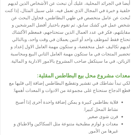
أيضا في الجرائد المحلية، عليك أن تبحث عن الأشخاص الذين لديهم
خلفية و خبرة في المجال الذي تعمل فيه، على سبيل المثال، إذا كنت
تُبحث عن عامل متخصص في طهي البطاطس، فحاول البحث عن
شخص عمل في كشك سابق، ثم تقوم باختيار أفضل المرشحين و
مقابلتهم، فكر في عدد العمال الذين ستحتاجهم، فمعظم الأكشاك
تحتاج فقط لموظف واحد أو اثنين يعملان في وقت واحد، وبالتالي
لديهم تكاليف عمل منخفضة، و ستكون مهمة العامل الاول إعداد و
تحضير المتجات في ما ستكون مهمة العامل الثاني البيع ومحاسبة
الزبائن، في ما سيتكفل صاحب المشروع بالامور الادارية و المالية.
معدات مشروع محل بيع البطاطس المقلية:
لكي تبدأ نشاطك في تقشير وتقطيع البطاطس إضافة إلى قليها مع
قطع الدجاج ستحتاج غلى مجموعة من الادوات و المعدات أهمها:
قلاية بطاطس كبيرة و يمكن إضافة واحدة أخرى إذا أصبح
نشاط المحل كبيرا.
فرن شوى صغير.
معدات و لوازم مطبخية متنوعة مثل السكاكين والاطباق و
غيرها من الأمور.