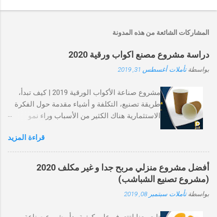
إ
ر
س
ا
المشاركات الشائعة من هذه المدونة
ل
ت
دراسة مشروع مصنع اكواب ورقية 2020
ع
ل
بواسطة
تأملات
أغسطس 31, 2019
ي
ق
مشروع صناعة الأكواب الورقية 2019 | كيف تبدأ،
طريقة تصنيع، التكلفة و أشياء مقدمة حول الفكرة
الاستثمارية هناك الكثير من الأسباب وراء نمو
صناعة الأكوب الورقية، أحد الأسباب الرئيسية
قراءة المزيد
بالطبع، توافقه مع الطبيعة مقابل الأكواب
البلاستيكية. هو نوع يسهل التخلص منه و ينتهي به
المطاف في مكب النفايات كما الاكواب البلاستيكية.
أفضل مشروع منزلي مربح جدا و غير مكلف 2020
و مع ذلك، تتحلل الورقة في فترة زمنية أقصر بينما
(مشروع تصنيع الشباشب)
يستغرق البلاستيك مئات السنين ليتحلل تمامًا. و
بواسطة
تأملات
سبتمبر 08, 2019
السبب الآخر لتفضيله المتزايد هو أنه أكثر صحة و
بالتالي يقلل من فرص الأمراض التي تنقلها الأغذية.