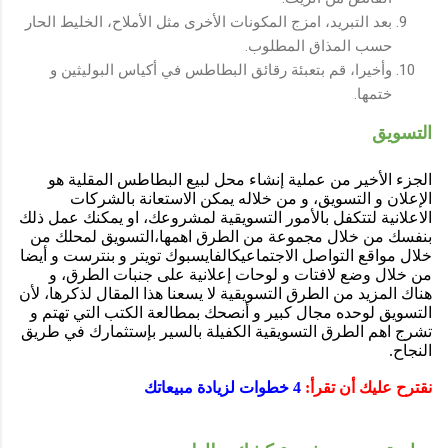
بعد التبريد، امزج المكونات الأخرى مثل الأملاح، الخليط الحار
حسب المذاق المطلوب.
وأخيرا، قم بتعبئة رقائق البطاطس في أكياس البوليثين و
ختمها.
التسويق
الجزء الأخير من عملية إنشاء محل لبيع البطاطس المقلية هو
الإعلان و التسويق، و من خلاله يمكن الاستعانة بالشركات
الاعلانية لتتكفل بالأمور التسويقية لمشروعك، او يمكنك عمل ذلك
بنفسك من خلال مجموعة من الطرق اهمها،التسويق لمحلك من
خلال مواقع التواصل الاجتماعيكالفايسبوك تويتر و بنترست و أيضا
من خلال وضع لافتات و لوحات إعلانية على جنبات الطرق، و
هناك المزيد من الطرق التسويقية لا يسعنا هذا المقال لذكرها، لأن
التسويق لوحده مجال كبير و أنصحك بمطالعة الكتب التي تهتم و
تشرج اهم الطرق التسويقية الكفيلة بالسير بإستثمارك في طريق
النجاح.
نقترح عليك أن تقرأ:
4 خطوات لزيادة مبيعاتك