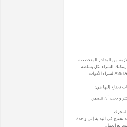
ازمة من المتاجر المتخصصة
ث يمكنك الشراء بكل بساطة
من مواقع كـ: Best Buy Automotive Equipment أو Eastwood أو ASE Deals Automotive Service Equipment لشراء الأدوات
 تحتاج إليها هي:
يمكنك عادة شراء هذه في مجموعات من 200 قطعة أو أكثر و يجب أن تتضمن
المحرك.
تحتاج في البداية إلى واحدة
سريع العمل.