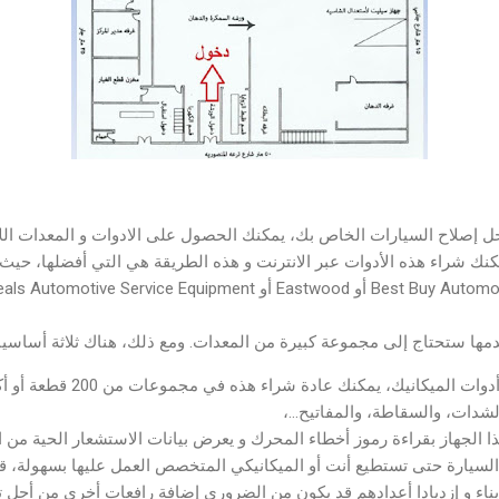
ل إصلاح السيارات الخاص بك، يمكنك الحصول على الادوات و المعدات الل
كنك شراء هذه الأدوات عبر الانترنت و هذه الطريقة هي التي أفضلها، حي
مها ستحتاج إلى مجموعة كبيرة من المعدات. ومع ذلك، هناك ثلاثة أساسيات
مجموعة متخصصة من أدوات الميكانيك، 
دات، والسقاطة، والمفاتيح...،
 الجهاز بقراءة رموز أخطاء المحرك و يعرض بيانات الاستشعار الحية من 
لسيارة حتى تستطيع أنت أو الميكانيكي المتخصص العمل عليها بسهولة، قد 
ناء و إزديادا أعدادهم قد يكون من الضروري إضافة رافعات أخرى من أجل ت