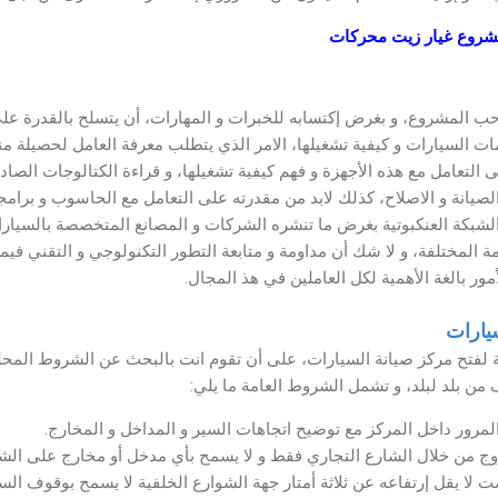
شروع غيار زيت محركات
المشروع، و بغرض إكتسابه للخبرات و المهارات، أن يتسلح بالقدرة على
مات السيارات و كيفية تشغيلها، الامر الذي يتطلب معرفة العامل لحصيلة
على التعامل مع هذه الأجهزة و فهم كيفية تشغيلها، و قراءة الكتالوجات الصا
لصيانة و الاصلاح، كذلك لابد من مقدرته على التعامل مع الحاسوب و برام
لشبكة العنكبوتية بغرض ما تنشره الشركات و المصانع المتخصصة بالسيارا
مة المختلفة، و لا شك أن مداومة و متابعة التطور التكنولوجي و التقني في
أمور بالغة الأهمية لكل العاملين في هذ المجال.
يارات
فتح مركز صيانة السيارات، على أن تقوم انت بالبحث عن الشروط المحلي
من بلد لبلد، و تشمل الشروط العامة ما يلي:
لمرور داخل المركز مع توضيح اتجاهات السير و المداخل و المخارج.
وج من خلال الشارع التجاري فقط و لا يسمح بأي مدخل أو مخارج على الشو
لا يقل إرتفاعه عن ثلاثة أمتار جهة الشوارع الخلفية لا يسمح بوقوف السيا