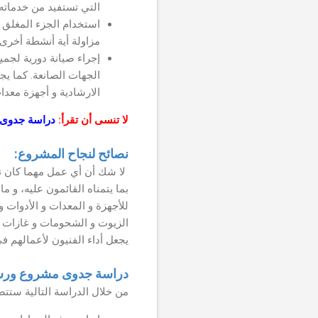
التي تستفيد من خدماته 
استخدام الجزء المغلق 
مزاولة أية أنشطة أخرى 
إجراء صيانة دورية لجميع
الجهات الصانعة. كما يج
الارشادية و أجهزة معدات
لا تنسى أن تقرأ:
دراسة جدوى م
نصائح لنجاح المشروع:
لا شك أن أي عمل مهما كان نوعه 
بما يتمناه القائمون عليه، و م
للأجهزة و المعدات و الأدوات
الزيوت و الشحومات و غازات ع
يجعل أداء الفنيون لأعمالهم في
دراسة جدوى مشروع ورشة
من خلال الدراسة التالية ستتض