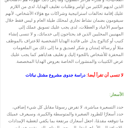
الذين لديهم الكثير من أوامر وطلبات تغليف الهدايا، لدى من اللازم
عليك إقامة تحالفات استراتيجية وشراكات مع هؤلاء الأشخاص، لأنهم
سيقومون بضمان نشاط تجاري لمحلك طيلة العام و ليس فقط خلال
مواسم الأعياد و العطلات، لدى يجب عليك تسويق عملك إلى
المهنيين المحليين الذين قد يحتاجون إلى خدماتك، و لا تنسى إنشاء
كتيب أو كتالوج يدل على فائدة الهدايا الشخصية للاعتراف بالموظف
مثلا أو رسالة إمتنان و شكر لصديق و ما إلى ذلك من الملعومات
المحفزة للأشخاص باللجوء إليك و تغليف هداياهم. كما يجب عليك
عرض الكتيبات والمنشورات الخاصة بعروض الهدايا المخصصة.
لا تنسى أن تقرأ أيضا:
دراسة جدوى مشروع مشتل نباتات
الأسعار:
حدد التسعيرة مباشرة، لا تفرض رسومًا مقابل كل شيء إضافي،
حدد أسعارًا للطرود الصغيرة والمتوسطة والكبيرة، وسيعرف عميلك
ما تتوقعه مقدمًا، اجعل أسعارك مرتفعة بما يكفي لتغطية الإمدادات
بالإضافة إلى الأرباح، انتقل إلى بعض المتاجر التي تقدم خدمات