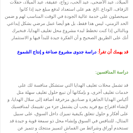
الميلاد، عيد الأضحى، عيد الحب، زواج، عقيقة، عيد الميلاد، حفلات
الزفاف، الوداع...الخ. هم على استعداد لدفع مبلغ جيد إذا كانوا
سيحصلون على خدمة عالية الجودة في الوقت المناسب لهم و ضمن
الحد الزمني، ليس هذا فقط، بل هو أيضا عمل مرضي بشكل إبداعي.
وبالتالي إذا كنت تخطط لبدء مشروع محل تغليف الهدايا، فنخبرك
أنك على الطريق الصحيح و أن الفكرة جيدة للبدأ فيها و الاستثمار.
قد يهمك أن تقرأ:
دراسة جدوى مشروع صناعة و إنتاج الشموع
دراسة المنافسين:
قد تشمل محلات تغليف الهدايا التي ستشكل منافسة لك على
خدمات تغليف أخرى، و بإمكانها أن تبيع حلول تغليف سهلة مثل
أكياس الهدايا الجاهزة و صناديق مزخرفة أضافة إلى سلال الهدايا، و
لإنشاء اقتراح بيع فريد يجب أن يشتمل جزء من تقييمك لمنافسيك
على أفكار و حلول تتعلق بكيفية تميزك داخل السوق، على سبيل
المثال، للتنافس في السوق وإنشاء محل ذو سمعة قوية و جيدة قد
تستخدم أوراق وشرائط من القماش لتمييز منتجك و تتميز عن