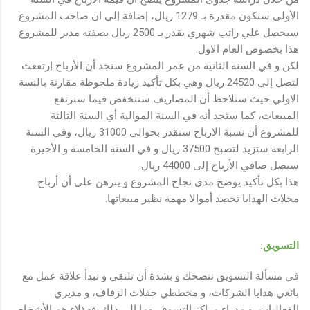
الأولى ستكون مقدرة بـ 1279 ريال، إضافة إلى ان صاحب المشروع
سيحصل علي راتب شهري يقدر بـ 2500 ريال بصفته مدير للمشروع
هذا بخصوص العام الاول.
لكن و في السنة الثانية من عمر المشروع سنجد أن الأرباح إرتفعت
لتصل إلى 24520 ريال وهي بكل تأكيد زيادة ملحوظة مقارنة بالنسة
الاولي حيث ستلاحظ أن المصاريف ستنخفض فيما سترتفع
المبيعات، كما ستجد أنه في السنة الموالية أي السنة الثالثة
للمشروع أن نسبة الارباح ستقدر بحوالي 31000 ريال، وفي السنة
الرابعة ستزيد لتصبح 37500 ريال و في السنة الخامسة و الأخيرة
سيصل صافي الأرباح إلى 44000 ريال.
هذا بكل تأكيد يوضح مدى نجاح المشروع و يبرهن على أن أرباح
محلات الهدايا تحصد أموالا مهمة نظير مبيعاتها.
التسويق:
في مسألة التسويق ننصحك و بشدة أن تلتقي و تبدأ علاقة عمل مع
بائعي هدايا الشركات، و مخططي حفلات الزفاف، و مديري
الفعاليات، و مدراء مراكز التسوق، وما إلى ذلك. فهؤلاء هم الأشخاص