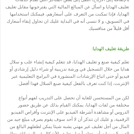
تغليف الهدايا و اسأل عن المبالغ المالية التي يقترحونها مقابل تغليف
الهدايا، فإذا تمكنت من التعرف على أسعارهم، فيمكنك استخدامها
في التسويق، و لا تنسى أنه في البداية عليك ان تحاول إبقاء أسعارك
أقل قليلاً من منافسيك.
طريقة تغليف الهدايا:
تعلم كيفية صنع و تغليف الهدايا، قد تتعلم كيفية إنشاء علب و سلال
هدايا من خلال التسجيل في ورشة تدريبية أو شراء دليل إرشادي أو
فيديو أو حتى اتباع الإرشادات المنشورة في البرامج التعليمية عبر
الإنترنت، إذا كنت تعرف بالفعل كيفية صنع السلال فهذا أفضل.
لكن من المستحسن للغاية أن تحصل على التدريب لفهم أنواع
مختلفة من لفات الهدايا، يمكنك القيام بذلك عن طريق حضور
الدروس أو مشاهدة أشرطة الفيديو على الإنترنت وأقراص الفيديو
الرقمية، و عليك ان تتذكر أن لا أحد سوف يقوم بصرف مبلغ جيد من
المال من أجل تغليف غير مهني يشبه شيئا يمكن لطفلهم البالغ من
العمر 5 سنوات أن يفعله. أيضا ، تغليف الأشكال غير المتماثلة يتطلب