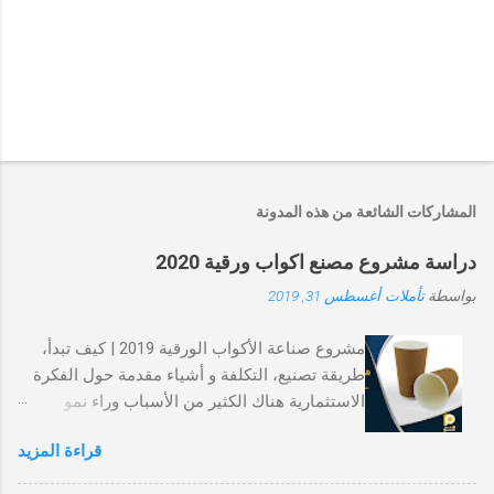
إ
ر
س
ا
المشاركات الشائعة من هذه المدونة
ل
ت
دراسة مشروع مصنع اكواب ورقية 2020
ع
ل
بواسطة
تأملات
أغسطس 31, 2019
ي
ق
مشروع صناعة الأكواب الورقية 2019 | كيف تبدأ،
طريقة تصنيع، التكلفة و أشياء مقدمة حول الفكرة
الاستثمارية هناك الكثير من الأسباب وراء نمو
صناعة الأكوب الورقية، أحد الأسباب الرئيسية
قراءة المزيد
بالطبع، توافقه مع الطبيعة مقابل الأكواب
البلاستيكية. هو نوع يسهل التخلص منه و ينتهي به