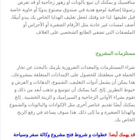
منافسيك و يمكنك أن تبيع بالونات أو زهور زجاجية أو قد تفرض
رسومًا إضافية لوضع هدية في صندوق مصنوع يدويًا أو حاوية خاصة
قبل تغليفها. لذا خذ وقتك لجعل تغليف الهدايا الخاص بك يبدو أنيقًا،
أضف لمسات غير عادية مثل الأرقام الصغيرة أو الأجراس أو
الملصقات التي تضفي الطابع الشخصي على الغلاف.
مستلزمات المشروع:
شراء المستلزمات والمعدات الضرورية يلزمك بالبحث عن تجار
الجملة في منطقتك للحصول على الإمدادات المتعلقة بمشروعك،
هذا يمكن أن يشمل أدوات التغليف، الشموع، الدهانات و الفرش و
خيوط التطريز...إلخ. كما يمكنك أن تتوسع و تذهب أبعد من ذلك و
تقوم بشراء الأواني الزجاجية و السيراميك و الزينة الخشبية....إلخ.
يمكنك أيضًا تقديم عناصر أخرى مثل الإكوادات والبالونات والشموع
والهدايا الصغيرة و ما إلى ذلك. هذا سوف يساعد في رفع الربح
الخاص بك.
قد يهمك أيضا:
خطوات و شروط فتح مشروع وكالة سفر وسياحة