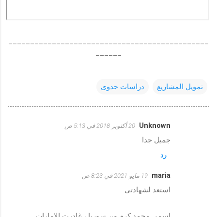
______________________________________________
______
تمويل المشاريع
دراسات جدوى
Unknown
20 أكتوبر 2018 في 5:13 ص
ت
جميل جدا
ع
رد
ل
ي
maria
19 مايو 2021 في 8:23 ص
ق
استعد لشهادتي
ا
ت
اسمي محمد كرم من سوريا ، غادرت الإمارات